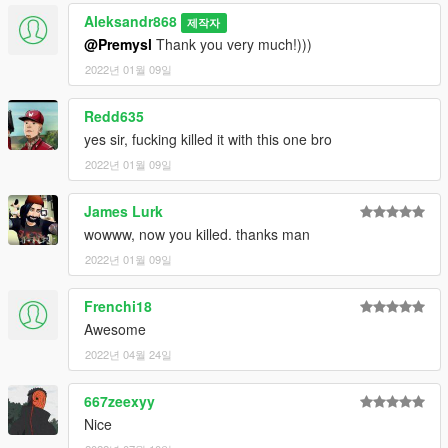
Aleksandr868
제작자
@Premysl
Thank you very much!)))
2022년 01월 09일
Redd635
yes sir, fucking killed it with this one bro
2022년 01월 09일
James Lurk
wowww, now you killed. thanks man
2022년 01월 09일
Frenchi18
Awesome
2022년 04월 24일
667zeexyy
Nice