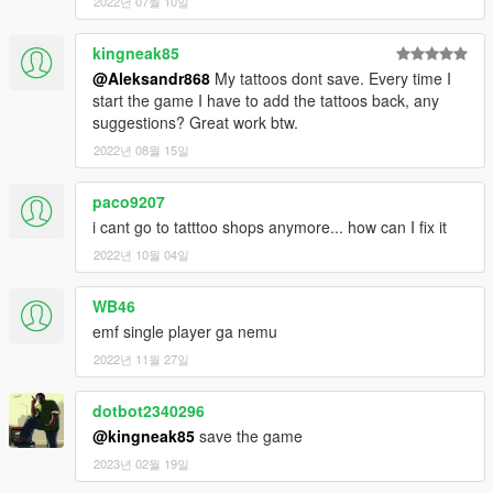
2022년 07월 10일
kingneak85
@Aleksandr868
My tattoos dont save. Every time I
start the game I have to add the tattoos back, any
suggestions? Great work btw.
2022년 08월 15일
paco9207
i cant go to tatttoo shops anymore... how can I fix it
2022년 10월 04일
WB46
emf single player ga nemu
2022년 11월 27일
dotbot2340296
@kingneak85
save the game
2023년 02월 19일