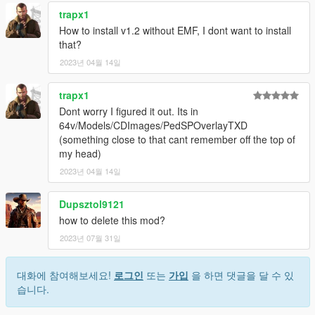
trapx1
How to install v1.2 without EMF, I dont want to install
that?
2023년 04월 14일
trapx1
Dont worry I figured it out. Its in
64v/Models/CDImages/PedSPOverlayTXD
(something close to that cant remember off the top of
my head)
2023년 04월 14일
Dupsztol9121
how to delete this mod?
2023년 07월 31일
대화에 참여해보세요!
로그인
또는
가입
을 하면 댓글을 달 수 있
습니다.