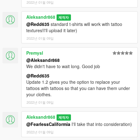
2022년 01월 09일
Aleksandr868
제작자
@Redd635
standard t-shirts will work with tattoo
textures!I'll upload it later)
2022년 01월 09일
Premysl
@Aleksandr868
We didn't have to wait long. Good job
@Redd635
Update 1.2 gives you the option to replace your
tattoos with tattoos so that you can have them under
your clothes.
2022년 01월 09일
Aleksandr868
제작자
@FearlessCaliformia
I'll take that into consideration)
2022년 01월 09일