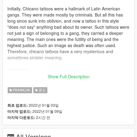
Initially, Chicano tattoos were a hallmark of Latin American
gangs. They were made mostly by criminals. But all this has
long since sunk into oblivion, and now a tattoo in this style
"does not say" anything bad about its owner. Such tattoos were
not just a sign of belonging to a gang, they carried a deeper
meaning. The main ones were the futility of being and the
highest justice. Such an image as death was often used.
Therefore, chicano tattoos have a very mysterious and
sometimes sinister meaning.
Installation
=============================
Show Full Description
Download EASY MOD FOLDER! link: https://www.gta5-
mods.com/tools/emfsp-easy-mod-folder-for-sp-player-mods
FRANKLIN
문신
Run OpenIV
2022년 01월 03일
최초 업로드:
Click on the Edit Mode button
2022년 01월 09일
마지막 업로드:
"GTAV\mods\update\x64\dlcpacks\EMFsingleplayer\dlc.rpf\x64\
2시간 전
마지막 다운로드:
streamedpeds_players.rpf\player_one\"
Make backup first
All Versions