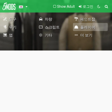
Show Adult
로그인
도구
차량
페인트잡
무기
스크립트
플레이어
맵
기타
더 보기