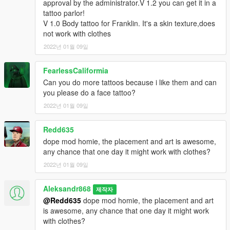
approval by the administrator.V 1.2 you can get it in a
tattoo parlor!
V 1.0 Body tattoo for Franklin. It's a skin texture,does
not work with clothes
2022년 01월 09일
FearlessCaliformia
Can you do more tattoos because i like them and can
you please do a face tattoo?
2022년 01월 09일
Redd635
dope mod homie, the placement and art is awesome,
any chance that one day it might work with clothes?
2022년 01월 09일
Aleksandr868
제작자
@Redd635
dope mod homie, the placement and art
is awesome, any chance that one day it might work
with clothes?