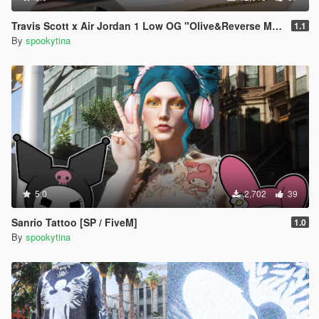
Travis Scott x Air Jordan 1 Low OG "Olive&Reverse Mocha"
1.1
By
spookytina
5.0
2,702
39
Sanrio Tattoo [SP / FiveM]
1.0
By
spookytina