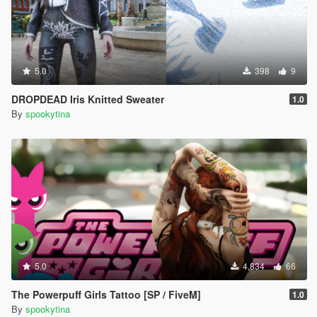
5.0
398
9
DROPDEAD Iris Knitted Sweater
1.0
By
spookytina
5.0
4,834
66
The Powerpuff Girls Tattoo [SP / FiveM]
1.0
By
spookytina