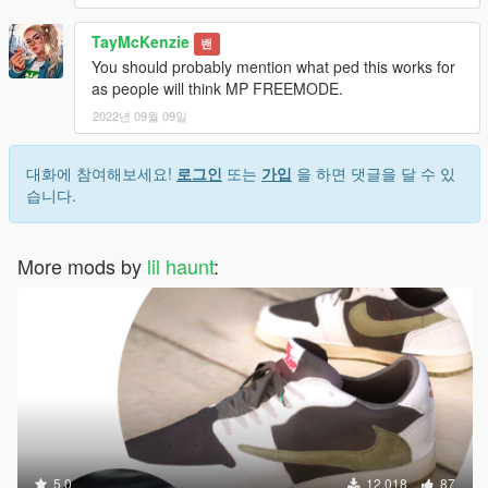
TayMcKenzie
밴
You should probably mention what ped this works for
as people will think MP FREEMODE.
2022년 09월 09일
대화에 참여해보세요!
로그인
또는
가입
을 하면 댓글을 달 수 있
습니다.
More mods by
lil haunt
:
5.0
12,018
87