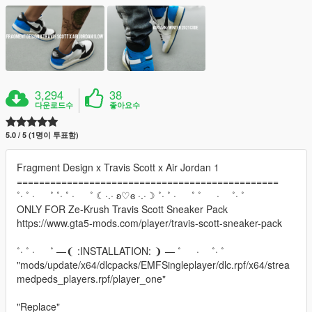
3,294
38
다운로드수
좋아요수
5.0 / 5 (1명이 투표함)
Fragment Design x Travis Scott x Air Jordan 1
===============================================
˚· ˚ · ˚ ˚· ˚ · ˚ ☾·.· ʚ♡ɞ ·.·☽ ˚· ˚ · ˚ ˚ · ˚· ˚
ONLY FOR Ze-Krush Travis Scott Sneaker Pack
https://www.gta5-mods.com/player/travis-scott-sneaker-pack
˚· ˚ · ˚ —❨ :INSTALLATION: ❩ — ˚ · ˚· ˚
"mods/update/x64/dlcpacks/EMFSingleplayer/dlc.rpf/x64/strea
medpeds_players.rpf/player_one"
"Replace"