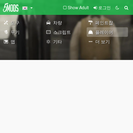
Show Adult
로그인
도구
차량
페인트잡
무기
스크립트
플레이어
맵
기타
더 보기