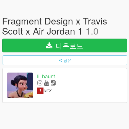
Fragment Design x Travis
Scott x Air Jordan 1
1.0
다운로드
공유
lil haunt