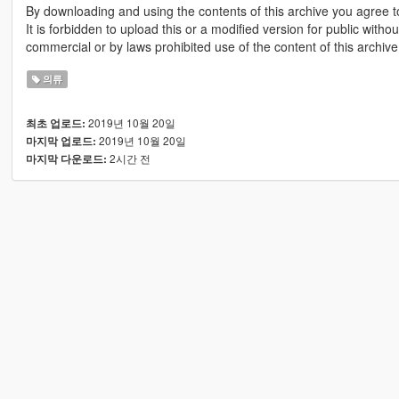
By downloading and using the contents of this archive you agree to
It is forbidden to upload this or a modified version for public with
commercial or by laws prohibited use of the content of this archive
의류
2019년 10월 20일
최초 업로드:
2019년 10월 20일
마지막 업로드:
2시간 전
마지막 다운로드: