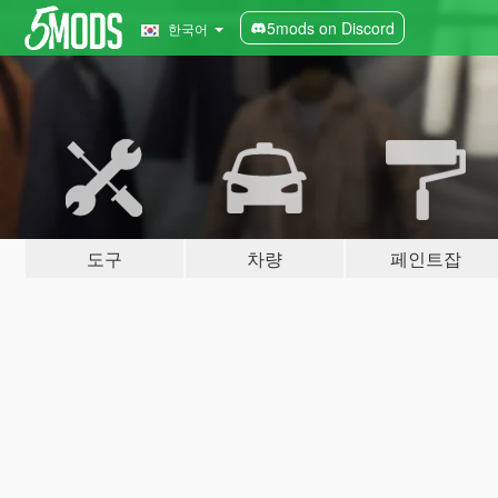
5mods on Discord
한국어
도구
차량
페인트잡