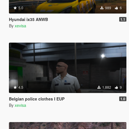
5.0
989
6
Hyundai ix35 ANWB
1.1
By
xevisa
4.5
1,882
9
Belgian police clothes I EUP
1.0
By
xevisa