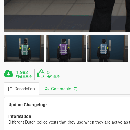
1,982
5
다운로드수
좋아요수
Description
Comments (7)
Update Changelog:
Information:
Different Dutch police vests that they use when they are active as t