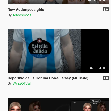
New Addonpeds girls
1.0
By
Artoosmods
3
0
Deportivo de La Coruña Home Jersey (MP Male)
1.0
By
WyzzOficial