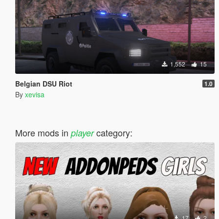
1,552
15
Belgian DSU Riot
1.0
By
xevisa
More mods in
category:
player
17
2