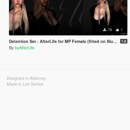
76
1
Detention Set - AfterLife for MP Female (fitted on Slut Body)
1.0
By
byAfterLife
Designed in Alderney
Made in Los Santos