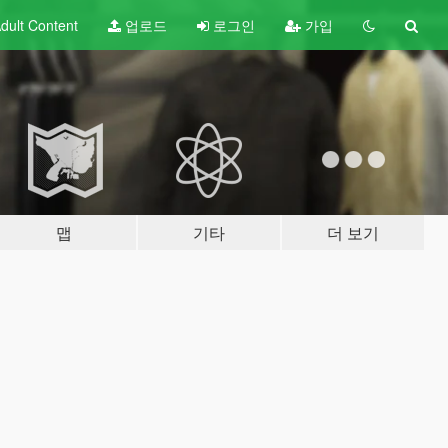
dult
Content
업로드
로그인
가입
맵
기타
더 보기