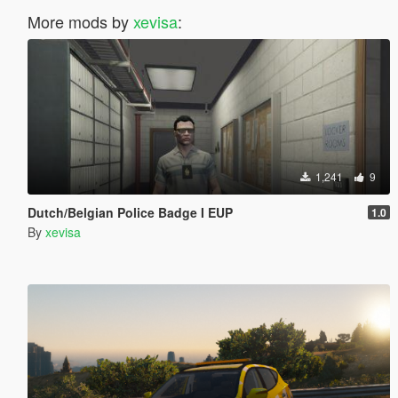
More mods by
xevisa
:
1,241
9
Dutch/Belgian Police Badge I EUP
1.0
By
xevisa