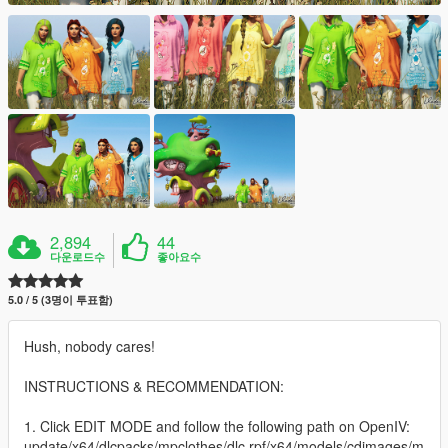
2,894
44
다운로드수
좋아요수
5.0 / 5 (3명이 투표함)
Hush, nobody cares!
INSTRUCTIONS & RECOMMENDATION:
1. Click EDIT MODE and follow the following path on OpenIV:
update/x64/dlcpacks/mpclothes/dlc.rpf/x64/models/cdimages/m