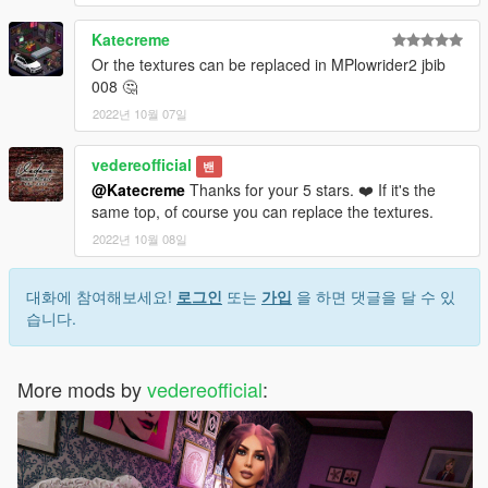
Katecreme
Or the textures can be replaced in MPlowrider2 jbib
008 🤔
2022년 10월 07일
vedereofficial
밴
@Katecreme
Thanks for your 5 stars. ❤️ If it's the
same top, of course you can replace the textures.
2022년 10월 08일
대화에 참여해보세요!
로그인
또는
가입
을 하면 댓글을 달 수 있
습니다.
More mods by
vedereofficial
: