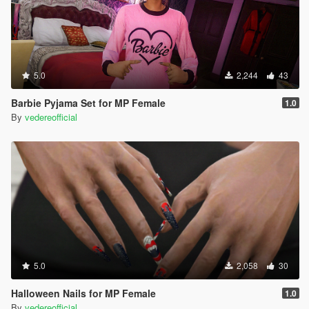
5.0
2,244
43
Barbie Pyjama Set for MP Female
1.0
By
vedereofficial
5.0
2,058
30
Halloween Nails for MP Female
1.0
By
vedereofficial