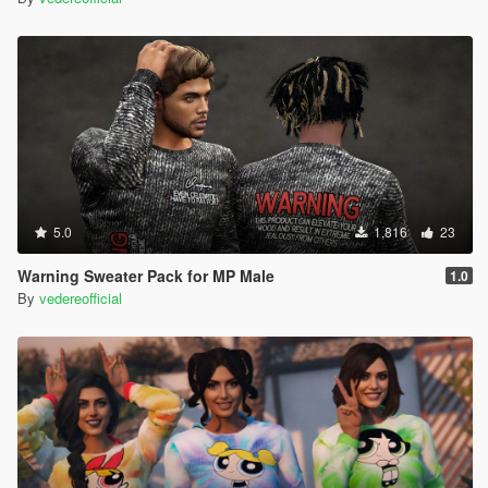
5.0
1,816
23
Warning Sweater Pack for MP Male
1.0
By
vedereofficial