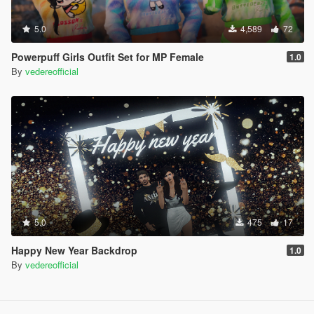
5.0
4,589
72
Powerpuff Girls Outfit Set for MP Female
1.0
By
vedereofficial
5.0
475
17
Happy New Year Backdrop
1.0
By
vedereofficial