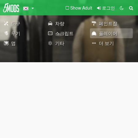
Show Adult
로그인
도구
차량
페인트잡
무기
스크립트
플레이어
맵
기타
더 보기