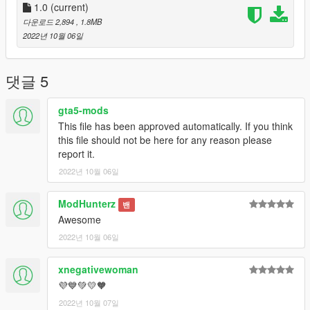
1.0
(current)
다운로드 2,894
, 1.8MB
2022년 10월 06일
댓글 5
gta5-mods
This file has been approved automatically. If you think
this file should not be here for any reason please
report it.
2022년 10월 06일
ModHunterz
밴
Awesome
2022년 10월 06일
xnegativewoman
💜💙💚💛🧡
2022년 10월 07일