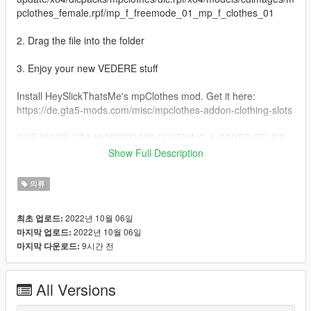
pclothes_female.rpf/mp_f_freemode_01_mp_f_clothes_01
2. Drag the file into the folder
3. Enjoy your new VEDERE stuff
Install HeySlickThatsMe's mpClothes mod. Get it here:
https://de.gta5-mods.com/misc/mpclothes-addon-clothing-slots
FOR MORE GTA MODDED MP CLOTHING & OTHER STUFF
VISIT:
Show Full Description
https://linkr.bio/officialvedere
https://discord.com/invite/7ZffNXaFa5
의류
https://www.instagram.com/officialvedere/
2022년 10월 06일
최초 업로드:
2022년 10월 06일
마지막 업로드:
9시간 전
마지막 다운로드:
All Versions