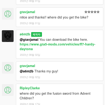
2023년 08월 01일
gtavjamal
niiice and thanks!! where did you get the bike?
2023년 08월 01일
a6m2b
제작자
@gtavjamal
You can download the bike here.
https://www.gta5-mods.com/vehicles/ff7-hardy-
daytona
2023년 08월 02일
gtavjamal
@a6m2b
Thanks my guy!
2023년 08월 02일
RipleyClarke
where did you get the fusion sword from Advent
Children?
2023년 09월 17일