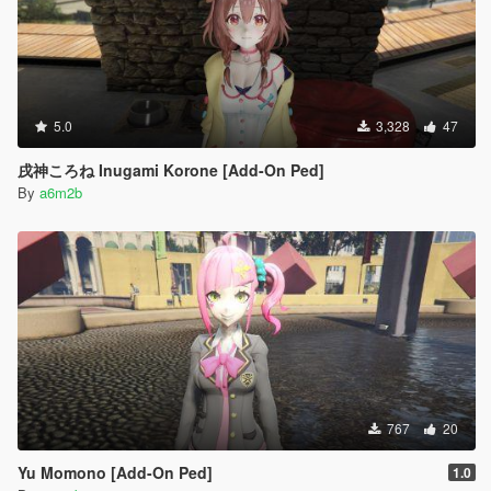
5.0
3,328
47
戌神ころね Inugami Korone [Add-On Ped]
By
a6m2b
767
20
Yu Momono [Add-On Ped]
1.0