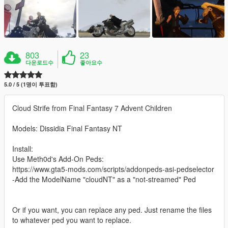
803
23
다운로드수
좋아요수
5.0 / 5 (1명이 투표함)
Cloud Strife from Final Fantasy 7 Advent Children
Models: Dissidia Final Fantasy NT
Install:
Use Meth0d's Add-On Peds:
https://www.gta5-mods.com/scripts/addonpeds-asi-pedselector
-Add the ModelName "cloudNT" as a "not-streamed" Ped
Or if you want, you can replace any ped. Just rename the files
to whatever ped you want to replace.