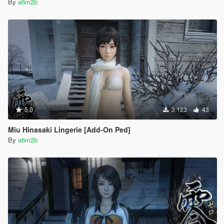
By
a6m2b
5.0
3,123
43
Miu Hinasaki Lingerie [Add-On Ped]
By
a6m2b