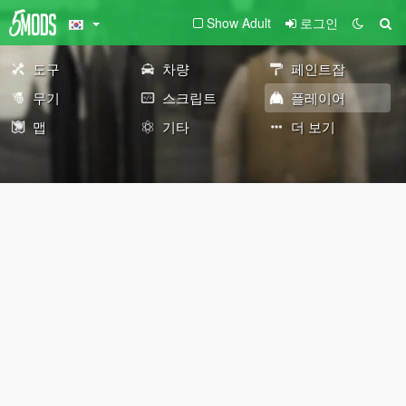
Show Adult
로그인
도구
차량
페인트잡
무기
스크립트
플레이어
맵
기타
더 보기