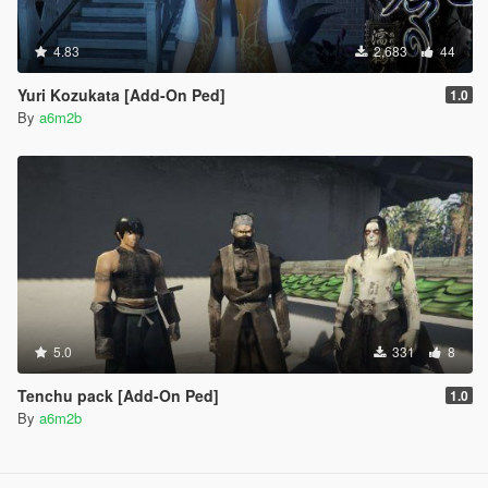
4.83
2,683
44
Yuri Kozukata [Add-On Ped]
1.0
By
a6m2b
5.0
331
8
Tenchu pack [Add-On Ped]
1.0
By
a6m2b