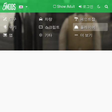
Show Adult
로그인
도구
차량
페인트잡
무기
스크립트
플레이어
맵
기타
더 보기