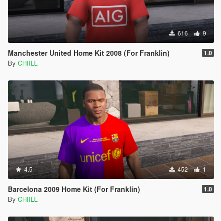
616
9
Manchester United Home Kit 2008 (For Franklin)
1.0
By
CHIILL
4.5
452
1
Barcelona 2009 Home Kit (For Franklin)
1.0
By
CHIILL