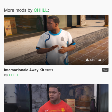
More mods by
CHIILL
:
649
6
Internazionale Away Kit 2021
1.0
By
CHIILL