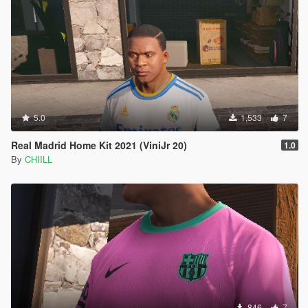
5.0
1,533
7
Real Madrid Home Kit 2021 (ViniJr 20)
1.0
By
CHIILL
846
7