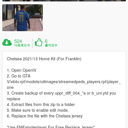
524
6
다운로드수
좋아요수
Chelsea 2021/13 Home Kit (For Franklin)
1. Open OpenIV
2. Go to GTA
V/x64v.rpf/models/cdimages/streamedpeds_players.rpf/player_
one
3. Create backup of every uppr_diff_004_*a or b_uni.ytd you
replace
4. Extract files from this zip to a folder
5. Make sure to enable edit mode.
6. Replace the file with the Chelsea jersey
*Use EMFsingleplayer For Free Replace Jersey*