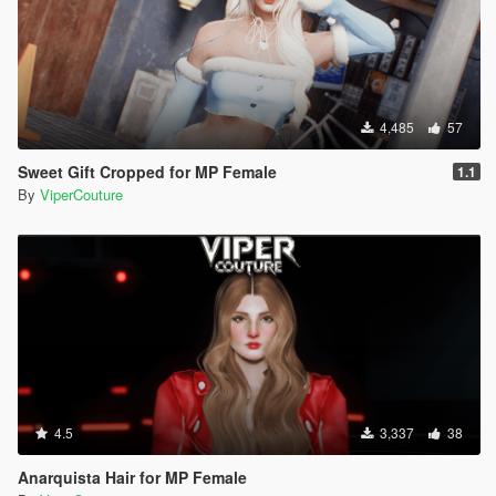
4,485
57
Sweet Gift Cropped for MP Female
1.1
By
ViperCouture
4.5
3,337
38
Anarquista Hair for MP Female