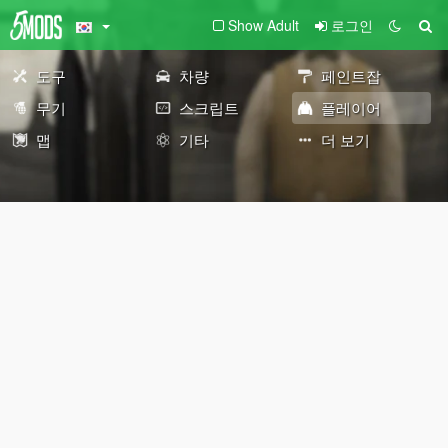
Show Adult
로그인
도구
차량
페인트잡
무기
스크립트
플레이어
맵
기타
더 보기