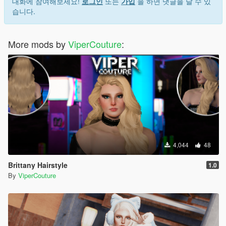
대화에 참여해보세요!
로그인
또는
가입
을 하면 댓글을 달 수 있
습니다.
More mods by
ViperCouture
:
4,044
48
Brittany Hairstyle
1.0
By
ViperCouture