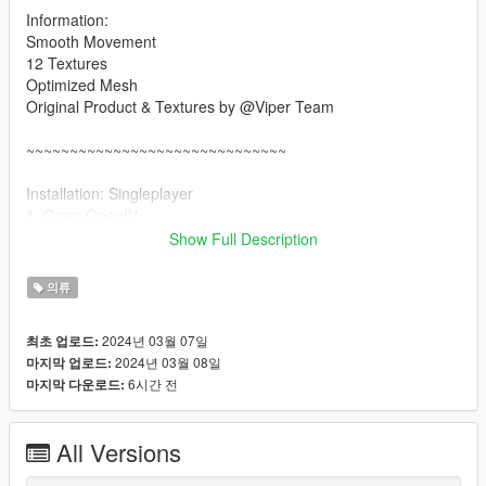
Information:
Smooth Movement
12 Textures
Optimized Mesh
Original Product & Textures by @Viper Team
~~~~~~~~~~~~~~~~~~~~~~~~~~~~~~
Installation: Singleplayer
1. Open OpenIV
2. Enable "Edit mode"
Show Full Description
3. Drag and drop files here:
update\x64\dlcpacks\mpgunrunning\dlc.rpf\x64\models\cdimag
의류
es\mpgunrunning_female.rpf\mp_f_freemode_01_mp_f_gunru
nning_01
2024년 03월 07일
최초 업로드:
2024년 03월 08일
마지막 업로드:
Installation: FiveM
6시간 전
마지막 다운로드:
1. Drag & Drop files to your "stream" folder
All Versions