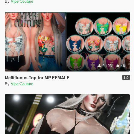
By
ViperCouture
3,403
48
Mellifluous Top for MP FEMALE
1.0
By
ViperCouture