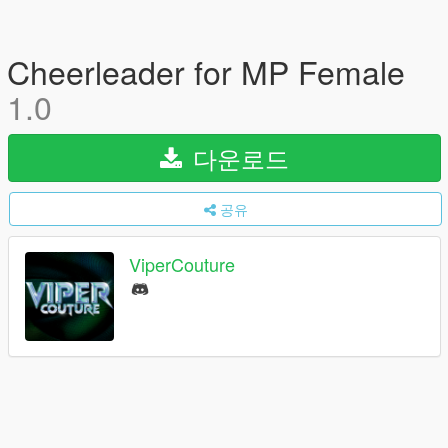
Cheerleader for MP Female
1.0
다운로드
공유
ViperCouture