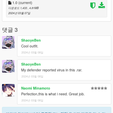
1.0
(current)
다운로드 1,433
, 4.81MB
2024년 03월 07일
댓글 3
ShaoyeBen
Cool outfit.
2024년 03월 08일
ShaoyeBen
My defender reported virus in this .rar.
2024년 03월 08일
Naomi Minamoto
Perfection,this is what i need. Great job.
2024년 03월 08일