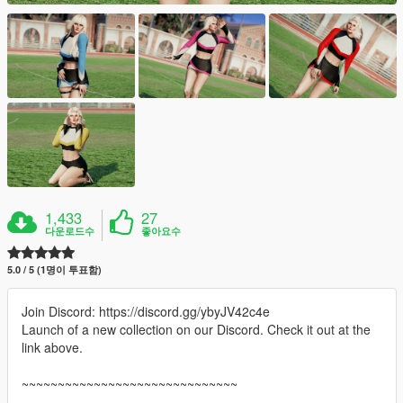
1,433
27
다운로드수
좋아요수
5.0 / 5 (1명이 투표함)
Join Discord: https://discord.gg/ybyJV42c4e
Launch of a new collection on our Discord. Check it out at the
link above.
~~~~~~~~~~~~~~~~~~~~~~~~~~~~~~