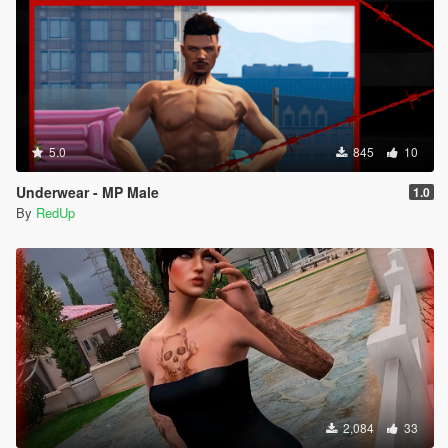
5.0
845
10
Underwear - MP Male
1.0
By
RedUp
2,084
33