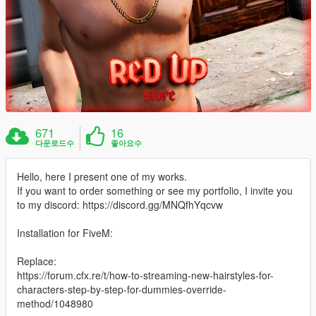
671
16
다운로드수
좋아요수
Hello, here I present one of my works.
If you want to order something or see my portfolio, I invite you
to my discord: https://discord.gg/MNQfhYqcvw
Installation for FiveM:
Replace:
https://forum.cfx.re/t/how-to-streaming-new-hairstyles-for-
characters-step-by-step-for-dummies-override-
method/1048980