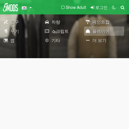
Show Adult
로그인
도구
차량
페인트잡
무기
스크립트
플레이어
맵
기타
더 보기