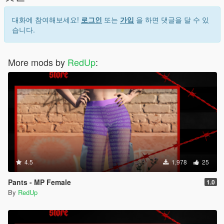
대화에 참여해보세요!
로그인
또는
가입
을 하면 댓글을 달 수 있
습니다.
More mods by
RedUp
:
4.5
1,978
25
Pants - MP Female
1.0
By
RedUp