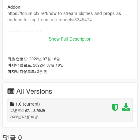
Addon:
https://forum.cfx.re/t/how-to-stream-clothes-and-props-as-
addons-for-mp-freemode-models/3345474
Installation for SP:
I have never installed mods for SP so my recommendation is
Show Full Description
following this Add-On Mod tutorial:
https://www.gta5-mods.com/misc/mpclothes-addon-clothing-
slots
2022년 07월 16일
최초 업로드:
2022년 07월 18일
마지막 업로드:
Conversion TS4
2분 전
마지막 다운로드:
All Versions
1.0
(current)
다운로드 671
, 3.79MB
2022년 07월 16일
댓글 0