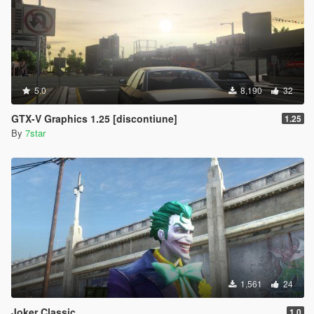
5.0
8,190
32
GTX-V Graphics 1.25 [discontiune]
1.25
By
7star
1,561
24
Joker Classic
1.0