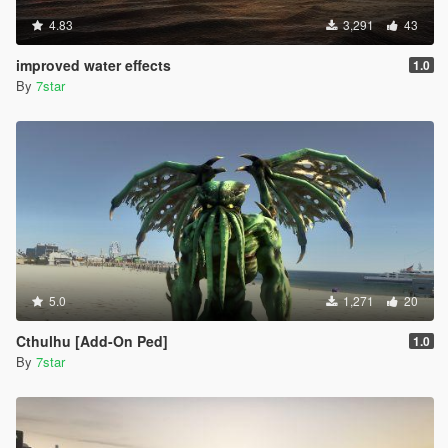
4.83
3,291
43
improved water effects
1.0
By
7star
5.0
1,271
20
Cthulhu [Add-On Ped]
1.0
By
7star