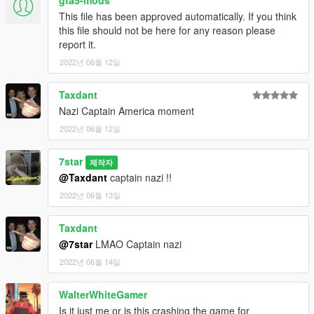
This file has been approved automatically. If you think
this file should not be here for any reason please
report it.
2022년 06월 12일
Taxdant
Nazi Captain America moment
2022년 06월 12일
7star
제작자
@Taxdant
captain nazi !!
2022년 06월 13일
Taxdant
@7star
LMAO Captain nazi
2022년 06월 14일
WalterWhiteGamer
Is it just me or is this crashing the game for