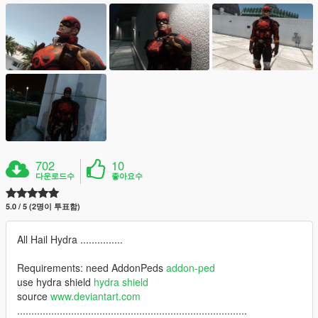
702
10
다운로드수
좋아요수
5.0 / 5 (2명이 투표함)
All Hail Hydra ...............
Requirements: need AddonPeds
addon-ped
use hydra shield
hydra shield
source
www.deviantart.com
.................................................................................