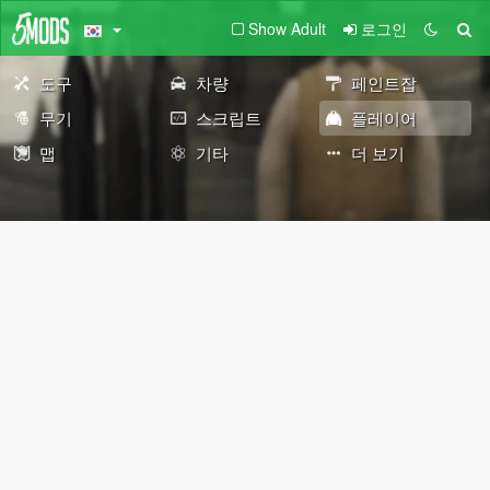
Show Adult
로그인
도구
차량
페인트잡
무기
스크립트
플레이어
맵
기타
더 보기