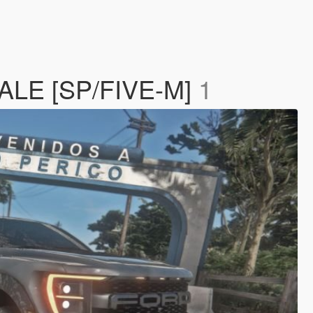
 MALE [SP/FIVE-M]
1