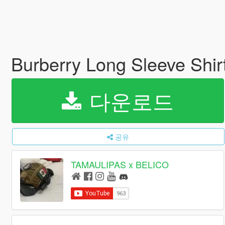
Burberry Long Sleeve Shi
다운로드
공유
TAMAULIPAS x BELICO