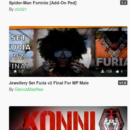
Spider-Man Fortnite [Add-On Ped]
1.1
By
zio321
5.0
158
4
Jewellery Set Furia v2 Final For MP Male
v1.0
By
GiancaMasNaa