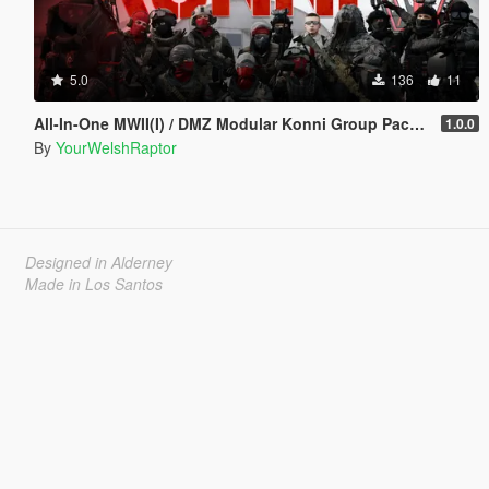
5.0
136
11
All-In-One MWII(I) / DMZ Modular Konni Group Pack [Add-On Ped & MP Male]
1.0.0
By
YourWelshRaptor
Designed in Alderney
Made in Los Santos