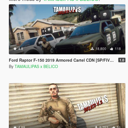
4.8
18,800
118
Ford Raptor F-150 2019 Armored Cartel CDN [SP/FIVE-M] | Template
1.0
By
TAMAULIPAS x BELICO
4.88
5,752
51