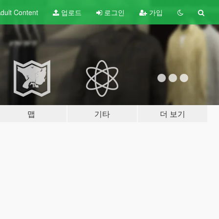
dult
Content
업로드
로그인
가입
맵
기타
더 보기