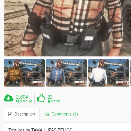
2,804
22
다운로드수
좋아요수
Description
Comments (5)
Textures by TAMAULIPAS BELICO