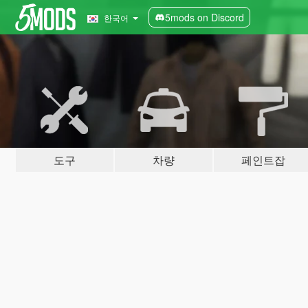
5mods on Discord
한국어
도구
차량
페인트잡