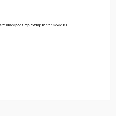
s/streamedpeds mp.rpf/mp m freemode 01