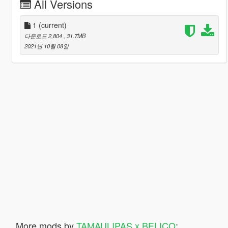
All Versions
1
(current)
다운로드 2,804
, 31.7MB
2021년 10월 08일
More mods by
TAMAULIPAS x BELICO
: