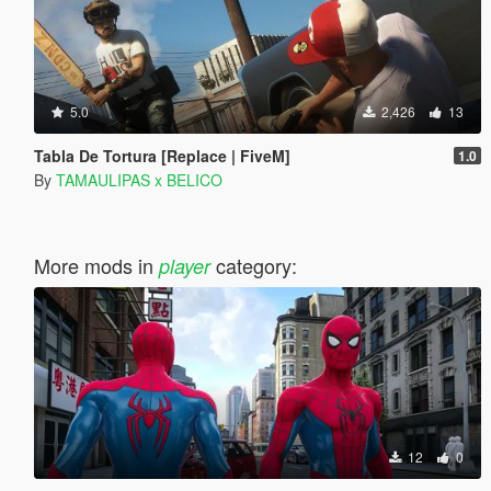
5.0
2,426
13
Tabla De Tortura [Replace | FiveM]
1.0
By
TAMAULIPAS x BELICO
More mods in
category:
player
12
0