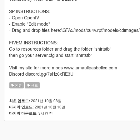
SP INSTRUCTIONS:
- Open OpenIV
- Enable "Edit mode"
- Drag and drop files here:\GTA5/mods/x64v.rpf/models/cdimage
FIVEM INSTRUCTIONS:
Go to resources folder and drag the folder "shirtstb"
then go your server.cfg and start "shirtstb"
Visit my site for more mods www.tamaulipasbelico.com
Discord discord.gg/7sHz6xRE3U
의류
셔츠
2021년 10월 08일
최초 업로드:
2021년 10월 10일
마지막 업로드:
3시간 전
마지막 다운로드: