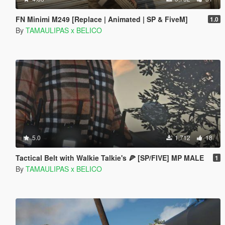
FN Minimi M249 [Replace | Animated | SP & FiveM]
1.0
By
TAMAULIPAS x BELICO
5.0
1,712
18
Tactical Belt with Walkie Talkie's 🍕 [SP/FIVE] MP MALE
1
By
TAMAULIPAS x BELICO