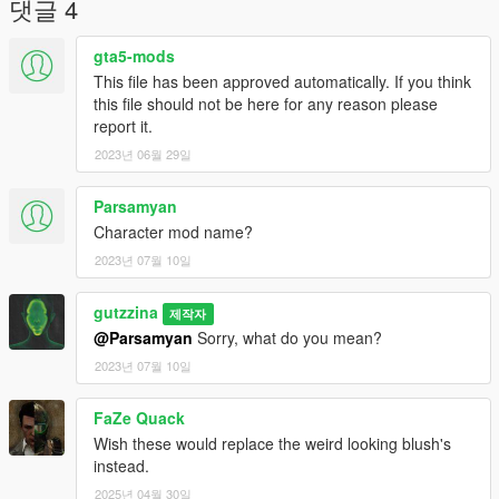
댓글 4
gta5-mods
This file has been approved automatically. If you think
this file should not be here for any reason please
report it.
2023년 06월 29일
Parsamyan
Character mod name?
2023년 07월 10일
gutzzina
제작자
@Parsamyan
Sorry, what do you mean?
2023년 07월 10일
FaZe Quack
Wish these would replace the weird looking blush's
instead.
2025년 04월 30일