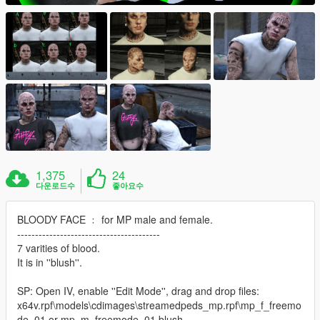
1,375
24
다운로드수
좋아요수
BLOODY FACE ﹕ for MP male and female.
----------------------------------------
7 varities of blood.
It is in ''blush''.
SP: Open IV, enable ''Edit Mode'', drag and drop files:
x64v.rpf\models\cdimages\streamedpeds_mp.rpf\mp_f_freemo
de_01 or mp_m_freemode_01 blush