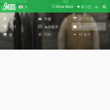
Show Adult
로그인
도구
차량
페인트잡
무기
스크립트
플레이어
맵
기타
더 보기