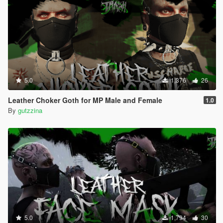
5.0
1,376
26
Leather Choker Goth for MP Male and Female
1.0
By
gutzzina
5.0
1,794
30