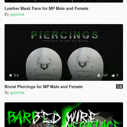
Leather Mask Face for MP Male and Female
By
gutzzina
5.0
147
5
Brutal Piercings for MP Male and Female
1.0
By
gutzzina