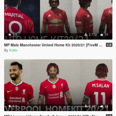
5.0
2,772
10
MP Male Manchester United Home Kit 2020/21 [FiveM READY]
1.0
By
Kollix
5.0
5,131
19