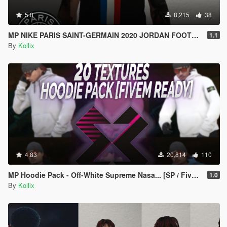
5.0
8,215
38
MP NIKE PARIS SAINT-GERMAIN 2020 JORDAN FOOTBALL JERSEY BLACK [Fivem Ready]
1.1
By
Kollix
4.83
20,814
110
MP Hoodie Pack - Off-White Supreme Nasa... [SP / FiveM]
1.0
By
Kollix