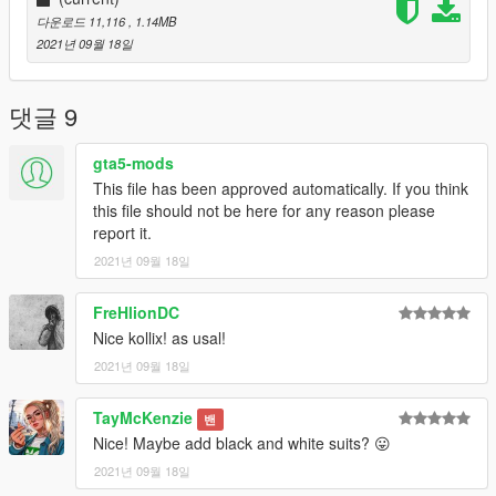
다운로드 11,116
, 1.14MB
2021년 09월 18일
댓글 9
gta5-mods
This file has been approved automatically. If you think
this file should not be here for any reason please
report it.
2021년 09월 18일
FreHlionDC
Nice kollix! as usal!
2021년 09월 18일
TayMcKenzie
밴
Nice! Maybe add black and white suits? 😛
2021년 09월 18일