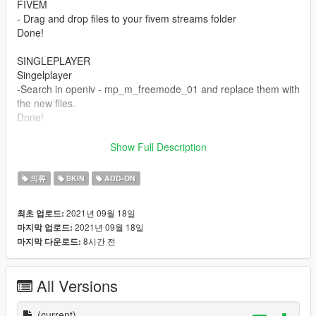
FIVEM
- Drag and drop files to your fivem streams folder
Done!
SINGLEPLAYER
Singelplayer
-Search in openiv - mp_m_freemode_01 and replace them with
the new files.
Done!
Contact:
Show Full Description
Discord - Kollix#7776
Discord Server - https://discord.gg/Z6crNgP
의류
SKIN
ADD-ON
Mail - Kollix1@gmail.com
2021년 09월 18일
최초 업로드:
2021년 09월 18일
마지막 업로드:
8시간 전
마지막 다운로드:
All Versions
(current)