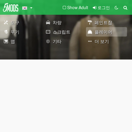
Show Adult
로그인
도구
차량
페인트잡
무기
스크립트
플레이어
맵
기타
더 보기