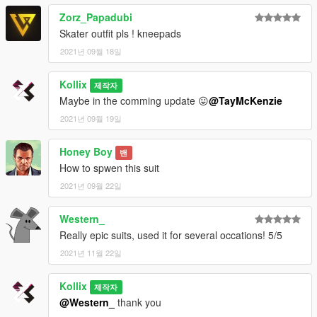
Zorz_Papadubi
Skater outfit pls ! kneepads
2021년 09월 18일
Kollix
제작자
Maybe in the comming update 😛
@TayMcKenzie
2021년 09월 19일
Honey Boy
밴
How to spwen this suit
2021년 09월 22일
Western_
Really epic suits, used it for several occations! 5/5
2021년 11월 22일
Kollix
제작자
@Western_
thank you