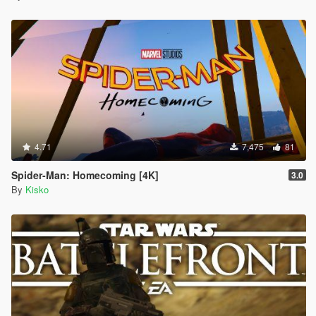
4.71
7,475
81
Spider-Man: Homecoming [4K]
3.0
By
Kisko