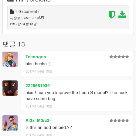
To install the clothes of arno install it in root folder that in my
case is:
1.0
(current)
C: \ Program Files (x86) \ Grand Theft Auto V \ mods \ x64v.rpf
다운로드 891
, 67.3MB
\ models \ cdimages \ streampeds_players.rpf \ player_one \
2017년 04월 15일
And to install arnohead:
C: \ Program Files (x86) \ Grand Theft Auto V \ mods \ update \
x64 \ dlcpacks \ mppatchesng \ dlc.rpf \ x64 \ models \
댓글 13
cdimages \ mppatches.rpf \ player_one \
Tecnogos
Proximo Mod: Ezio Auditore Young... ACII
bien hecho :)
2017년 04월 15일
2228681939
nice！ can you improve the Leon S model? The neck
have some bug
2017년 04월 16일
Al3x_M3rc3r
is this an add-on ped.??
2017년 04월 16일