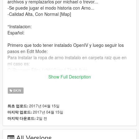
archivos y remplazarlos por michael o trevor...
-Se puede jugar el modo historia con Arno...
-Calidad Alta, Con Normal [Map]
°Instalacion:
Español:
Primero que todo tener instalado OpenIV y luego seguir los
pasos en Edit Mode:
Para instalar la ropa de arno instalalo en carpeta raiz que en
mi caso es:
C:\Program Files (x86)\Grand Theft Auto
V\mods\x64v.rpf\models\cdimages\streampeds_players.rpf\play
Show Full Description
er_one\
y para instalar la cabeza de arno:
SKIN
C:\Program Files (x86)\Grand Theft Auto
V\mods\update\x64\dlcpacks\mppatchesng\dlc.rpf\x64\models\
2017년 04월 15일
최초 업로드:
cdimages\mppatches.rpf\player_one\
2017년 04월 15일
마지막 업로드:
2일 전
마지막 다운로드:
English:
First of all have OpenIV installed and then follow the steps in
All Versions
Edit Mode: