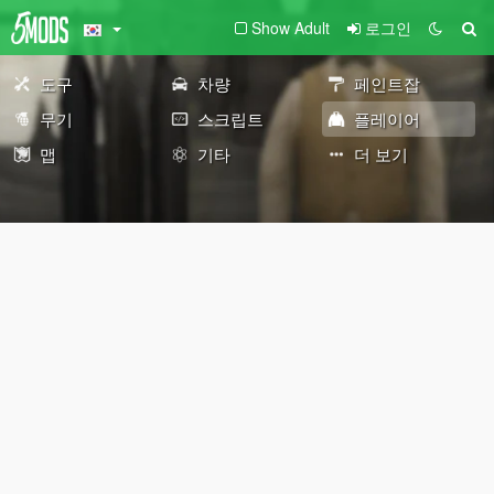
Show Adult
로그인
도구
차량
페인트잡
무기
스크립트
플레이어
맵
기타
더 보기