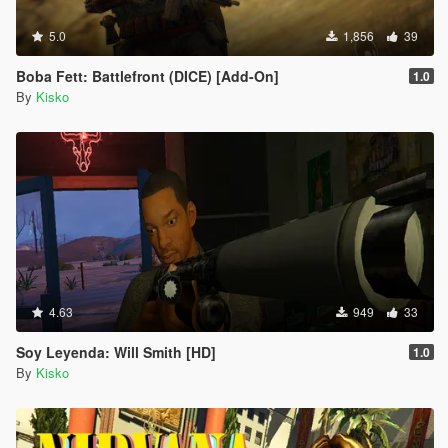
5.0
1,856
39
Boba Fett: Battlefront (DICE) [Add-On]
1.0
By
Kisko
4.63
949
33
Soy Leyenda: Will Smith [HD]
1.0
By
Kisko