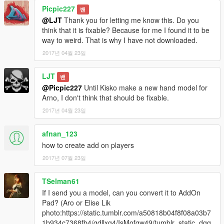
Picpic227
밴
@LJT
Thank you for letting me know this. Do you
think that it is fixable? Because for me I found it to be
way to weird. That is why I have not downloaded.
2017년 04월 23일
LJT
밴
@Picpic227
Until Kisko make a new hand model for
Arno, I don't think that should be fixable.
2017년 04월 23일
afnan_123
how to create add on players
2017년 07월 23일
TSelman61
If I send you a model, can you convert it to AddOn
Pad? (Aro or Elise Lik
photo:https://static.tumblr.com/a50818b04f8f08a03b7
1b934c7368fb4/gdllxg4/IsMofgw49/tumblr_static_dgq