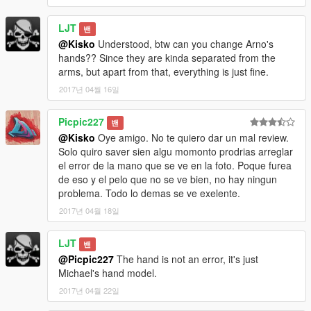
LJT
밴
@Kisko
Understood, btw can you change Arno's
hands?? Since they are kinda separated from the
arms, but apart from that, everything is just fine.
2017년 04월 16일
Picpic227
밴
@Kisko
Oye amigo. No te quiero dar un mal review.
Solo quiro saver sien algu momonto prodrias arreglar
el error de la mano que se ve en la foto. Poque furea
de eso y el pelo que no se ve bien, no hay ningun
problema. Todo lo demas se ve exelente.
2017년 04월 18일
LJT
밴
@Picpic227
The hand is not an error, it's just
Michael's hand model.
2017년 04월 22일