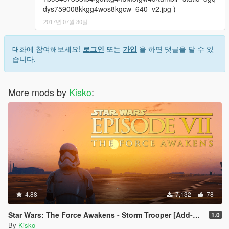
dys759008kkgg4wos8kgcw_640_v2.jpg )
2017년 07월 30일
대화에 참여해보세요!
로그인
또는
가입
을 하면 댓글을 달 수 있
습니다.
More mods by
Kisko
:
4.88
7,132
78
Star Wars: The Force Awakens - Storm Trooper [Add-On]
1.0
By
Kisko