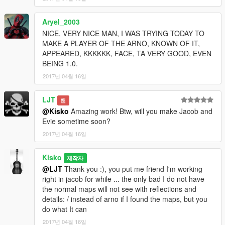
Aryel_2003
NICE, VERY NICE MAN, I WAS TRYING TODAY TO
MAKE A PLAYER OF THE ARNO, KNOWN OF IT,
APPEARED, KKKKKK, FACE, TA VERY GOOD, EVEN
BEING 1.0.
2017년 04월 16일
LJT
밴
@Kisko
Amazing work! Btw, will you make Jacob and
Evie sometime soon?
2017년 04월 16일
Kisko
제작자
@LJT
Thank you :), you put me friend I'm working
right in jacob for while ... the only bad I do not have
the normal maps will not see with reflections and
details: / instead of arno if I found the maps, but you
do what It can
2017년 04월 16일