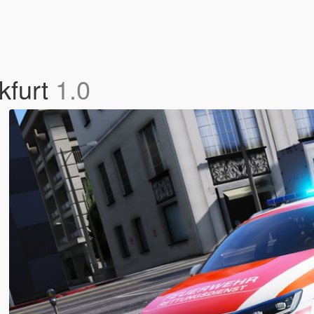
kfurt
1.0