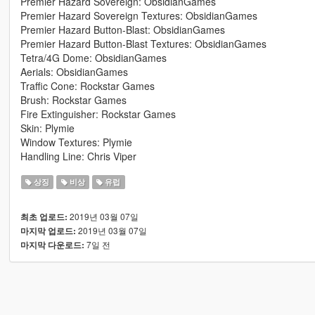
Premier Hazard Sovereign: ObsidianGames
Premier Hazard Sovereign Textures: ObsidianGames
Premier Hazard Button-Blast: ObsidianGames
Premier Hazard Button-Blast Textures: ObsidianGames
Tetra/4G Dome: ObsidianGames
Aerials: ObsidianGames
Traffic Cone: Rockstar Games
Brush: Rockstar Games
Fire Extinguisher: Rockstar Games
Skin: Plymie
Window Textures: Plymie
Handling Line: Chris Viper
상징
비상
유럽
2019년 03월 07일
최초 업로드:
2019년 03월 07일
마지막 업로드:
7일 전
마지막 다운로드: