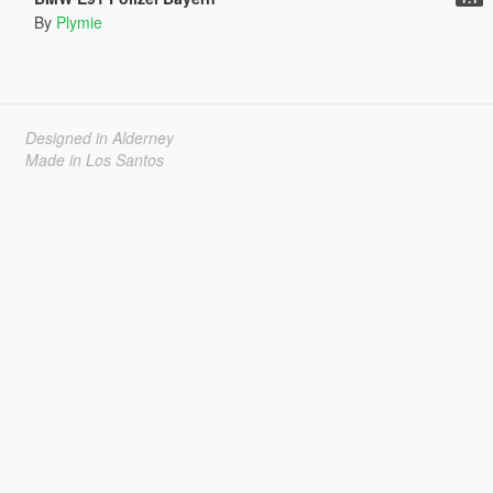
By
Plymie
Designed in Alderney
Made in Los Santos