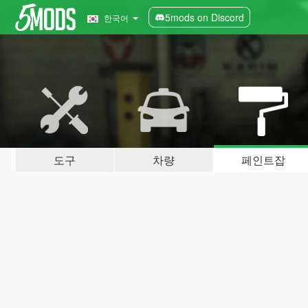
5mods on Discord
한국어
도구
차량
페인트잡