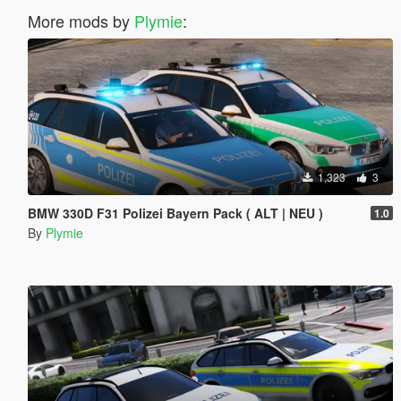
More mods by
Plymie
:
1,323
3
BMW 330D F31 Polizei Bayern Pack ( ALT | NEU )
1.0
By
Plymie