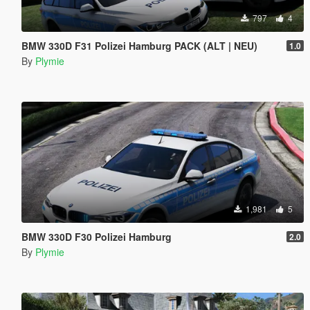
797
4
BMW 330D F31 Polizei Hamburg PACK (ALT | NEU)
1.0
By
Plymie
1,981
5
BMW 330D F30 Polizei Hamburg
2.0
By
Plymie