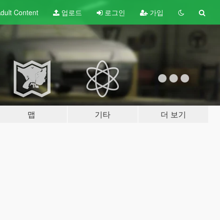
dult
Content
업로드
로그인
가입
맵
기타
더 보기