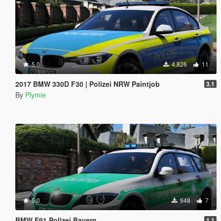
5.0
4,826
11
2017 BMW 330D F30 | Polizei NRW Paintjob
3.1
By
Plymie
5.0
948
7
BMW E91 Polizei Bayern
1.1