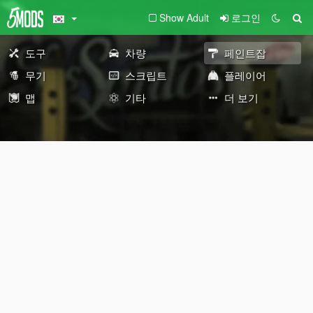
Show Adult
로그인
도구
차량
페인트잡
무기
스크립트
플레이어
맵
기타
더 보기