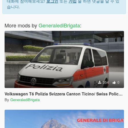
대화에 참여해보세요!
로그인
또는
가입
을 하면 댓글을 달 수 있
습니다.
More mods by
GeneralediBrigata
:
354
0
Volkswagen T6 Polizia Svizzera Canton Ticino/ Swiss Police Ticino Canton
By
GeneralediBrigata