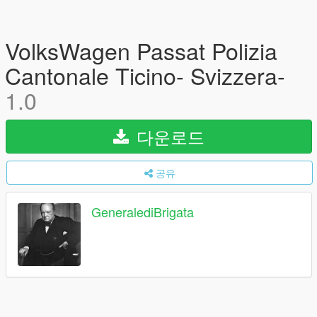
VolksWagen Passat Polizia
Cantonale Ticino- Svizzera-
1.0
다운로드
공유
GeneralediBrigata