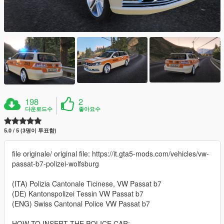
198
2
다운로드수
좋아요수
5.0 / 5 (3명이 투표함)
file originale/ original file: https://it.gta5-mods.com/vehicles/vw-
passat-b7-polizei-wolfsburg
(ITA) Polizia Cantonale Ticinese, VW Passat b7
(DE) Kantonspolizei Tessin VW Passat b7
(ENG) Swiss Cantonal Police VW Passat b7
HOW TO INSERT THE POLICE CAR: