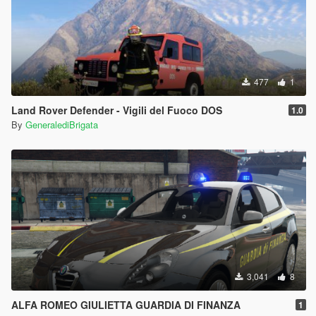
477
1
Land Rover Defender - Vigili del Fuoco DOS
1.0
By
GeneralediBrigata
3,041
8
ALFA ROMEO GIULIETTA GUARDIA DI FINANZA
1