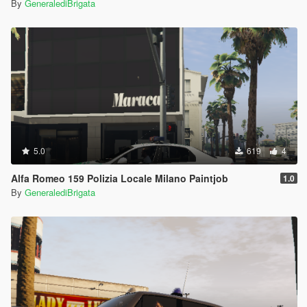
By
GeneralediBrigata
5.0
619
4
Alfa Romeo 159 Polizia Locale Milano Paintjob
1.0
By
GeneralediBrigata