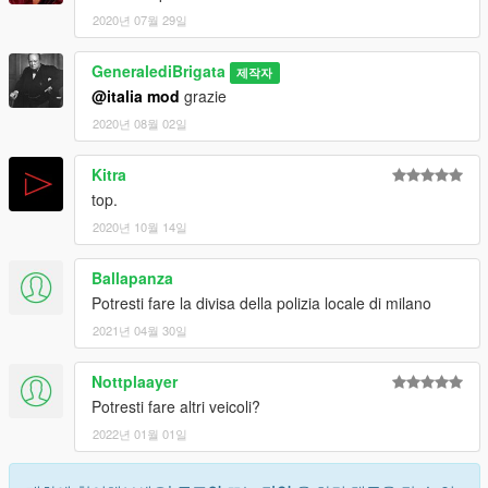
2020년 07월 29일
GeneralediBrigata
제작자
@italia mod
grazie
2020년 08월 02일
Kitra
top.
2020년 10월 14일
Ballapanza
Potresti fare la divisa della polizia locale di milano
2021년 04월 30일
Nottplaayer
Potresti fare altri veicoli?
2022년 01월 01일