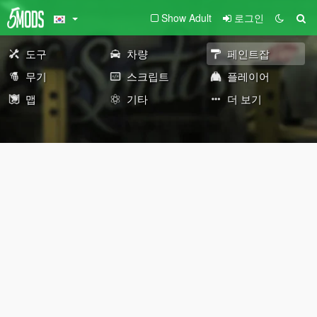
Show Adult
로그인
도구
차량
페인트잡
무기
스크립트
플레이어
맵
기타
더 보기