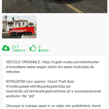
217
0
다운로드수
좋아요수
VEICOLO ORIGINALE: https://it.gta5-mods.com/vehicles/daf-
cf-brandweer-water-wagen-dutch-fire-water-truck-beta-4k-
reflective
ISTRUZIONI (con openiv): Grand Theft Auto
V\mods\update\x64\dlcpacks\patchday più
recente\dlc.rpf\x64\levels\gta5\vehicles.rpf e successivamente
sostituire i file "ytd"
Chiunque lo volesse usare in un video che pubblicherà, dovrà