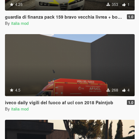
4.25
353
1
guardia di finanza pack 159 bravo vecchia livrea + bonus defender
1.0
By
italia mod
4.5
268
4
iveco daily vigili del fuoco af ucl con 2018 Paintjob
1.0
By
italia mod