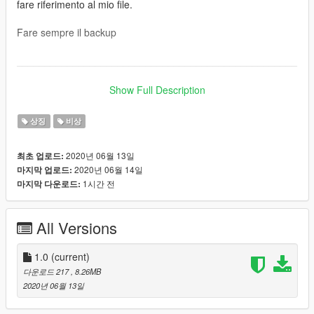
fare riferimento al mio file.
Fare sempre il backup
__________________________________________________
__________
Show Full Description
ORIGINAL VEHICLE: https://it.gta5-mods.com/vehicles/daf-cf-
brandweer-water-wagen-dutch-fire-water-truck-beta-4k-
상징
비상
reflective
2020년 06월 13일
최초 업로드:
INSTRUCTIONS (with openiv): Grand Theft Auto V \ mods \
2020년 06월 14일
마지막 업로드:
update \ x64 \ dlcpacks \ patchday latest patchday \ dlc.rpf \
1시간 전
마지막 다운로드:
x64 \ levels \ gta5 \ Vehicles.rpf and listed the "ytd" files
Anyone who wants to use it in a video that they will publish, will
All Versions
have to refer to my file.
Always backup
1.0
(current)
다운로드 217
, 8.26MB
2020년 06월 13일