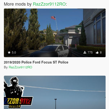
More mods by
RazZzor9112RO
:
5.0
775
8
2019/2020 Police Ford Focus ST Police
By
RazZzor9112RO