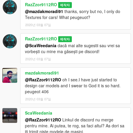
RazZzor9112RO
제작자
@mazdakmoradi91
thanks, sorry but no, I only do
Textures for cars! What peugeuot?
2020년 03월 07일
RazZzor9112RO
제작자
@ScaWeedania
dacă mai alte sugestii sau vrei sa
vorbești cu mine ma găsești pe discord!
2020년 03월 07일
mazdakmoradi91
@RazZzor9112RO
oh I see.I have just started to
design car models and I swear to God it is so hard.
peugeot 406
2020년 03월 07일
ScaWeedania
@RazZzor9112RO
Linkul de discord nu merge
pentru mine. Ai putea, te rog, sa faci altul? As dori sa
iti trimit niste modele de masini.