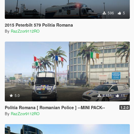
596
5
2015 Peterbilt 579 Politia Romana
By
RazZzor9112RO
5.0
4,451
11
Politia Romana [ Romanian Police ] --MINI PACK--
1.2.0
By
RazZzor9112RO