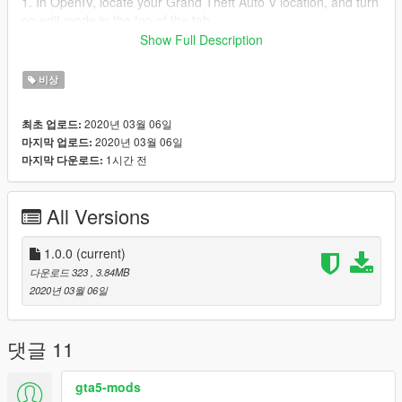
1. In OpenIV, locate your Grand Theft Auto V location, and turn
on edit mode in the top of the tab.
2. Navigate to mods > update > x64 > dlcpacks > patchday3ng
Show Full Description
> dlc.rpf > x64 > levels > gta5 > vehicles.rpf
3. Right-click anywhere in there and click add.
비상
4. Navigate to where this folder is and select sheriff2.yft,
sheriff2_hi.yft and sheriff2.ytd and click open.
2020년 03월 06일
최초 업로드:
2020년 03월 06일
마지막 업로드:
CREDIT MODEL:
1시간 전
마지막 다운로드:
https://www.lcpdfr.com/downloads/gta5mods/vehiclemodels/22
144-victoria-police-marked-toyota-kluger-11-els/
All Versions
1.0.0
(current)
다운로드 323
, 3.84MB
2020년 03월 06일
댓글 11
gta5-mods