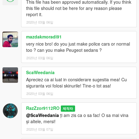
This file has been approved automatically. If you think
this file should not be here for any reason please
report it.
2020년 03월 06일
mazdakmoradi91
very nice bro! do you just make police cars or normal
too ? can you make Peugeot sedans ?
2020년 03월 06일
ScaWeedania
Apreciez ca ai luat in considerare sugestia mea! Cu
siguranta voi folosi skinurile! Tine-o tot asa!
2020년 03월 06일
RazZzor9112RO
제작자
@ScaWeedania
ți am zis ca o sa fac! O sa mai vina
și altele, mersi!
2020년 03월 07일