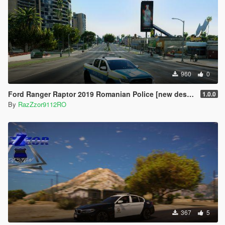
960
0
Ford Ranger Raptor 2019 Romanian Police [new design]
1.0.0
By
RazZzor9112RO
367
5