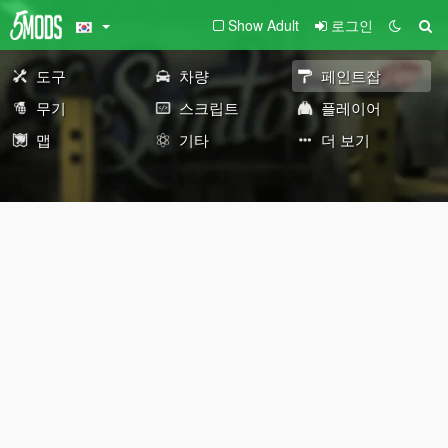
Show Adult
로그인
도구
차량
페인트잡
무기
스크립트
플레이어
맵
기타
더 보기