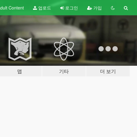
dult
Content
업로드
로그인
가입
맵
기타
더 보기