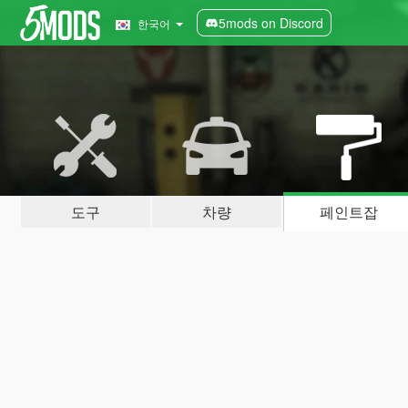
5mods on Discord
한국어
도구
차량
페인트잡