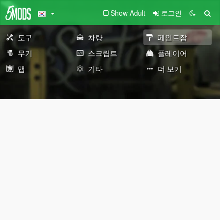
Show Adult
로그인
도구
차량
페인트잡
무기
스크립트
플레이어
맵
기타
더 보기