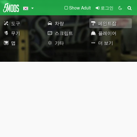
Show Adult
로그인
도구
차량
페인트잡
무기
스크립트
플레이어
맵
기타
더 보기