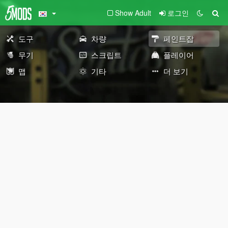
Show Adult
로그인
도구
차량
페인트잡
무기
스크립트
플레이어
맵
기타
더 보기