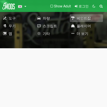
Show Adult
로그인
도구
차량
페인트잡
무기
스크립트
플레이어
맵
기타
더 보기