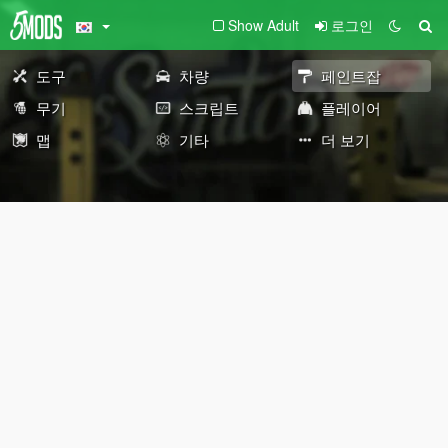
Show Adult
로그인
도구
차량
페인트잡
무기
스크립트
플레이어
맵
기타
더 보기