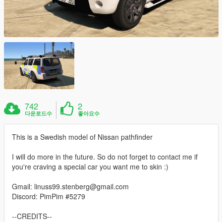
742
2
다운로드수
좋아요수
This is a Swedish model of Nissan pathfinder
I will do more in the future. So do not forget to contact me if
you're craving a special car you want me to skin :)
Gmail: linuss99.stenberg@gmail.com
Discord: PimPim #5279
--CREDITS--