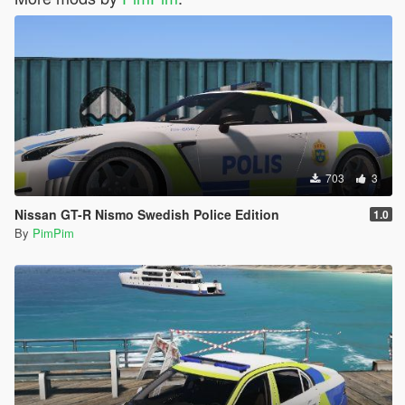
703
3
Nissan GT-R Nismo Swedish Police Edition
1.0
By
PimPim