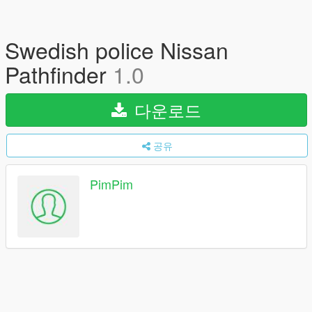
Swedish police Nissan
Pathfinder
1.0
다운로드
공유
PimPim