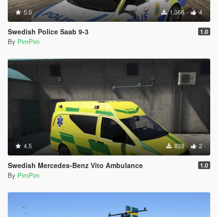
5.0
1,366
4
Swedish Police Saab 9-3
1.0
By
PimPim
4.5
828
2
Swedish Mercedes-Benz Vito Ambulance
1.0
By
PimPim