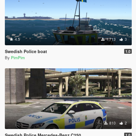
4.5
1,713
3
Swedish Police boat
1.0
By
PimPim
810
2
Swedish Police Mercedes-Benz C250
1.0