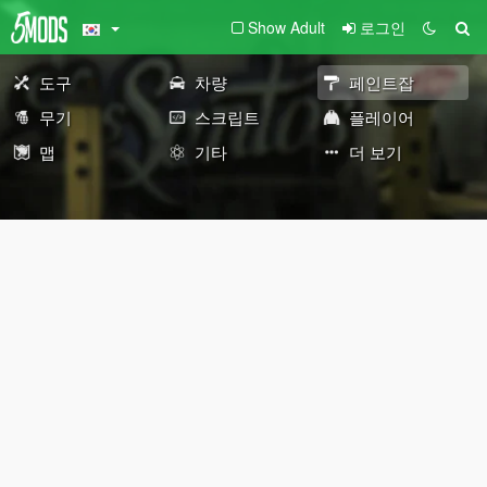
Show Adult
로그인
도구
차량
페인트잡
무기
스크립트
플레이어
맵
기타
더 보기