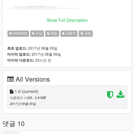
-----((((((((CREDITS))))))))--------------
I am by no means trying to take credit for the original files! All
Show Full Description
credit goes to SwedishModding (https://sv.gta5-
mods.com/users/Swedish%20Modding)
SWEDEN
비상
유럽
자동차
상징
for creating these incredible looking cars!
2017년 08월 05일
최초 업로드:
Textures made by me. You are to not ever re-upload the
2017년 08월 06일
마지막 업로드:
textures anywhere. These are closed off and only for you to
23시간 전
마지막 다운로드:
download and enjoy.
These textures are 100% okay for you to use in RP clans as
well. Thank you.
All Versions
Installation:
----------------------------------------------
1.0
(current)
다운로드 1,029
, 5.81MB
1. Locate where you've installed the original car files.
2017년 08월 05일
2. After you've located them, open the .ytd file of which ever
car you're adding the texture to (BE SURE YOU ARE IN EDIT
MODE)
댓글 10
and click the plus sign in the top left hand corner which says
"Import". Locate where you've put the textures in the select it.