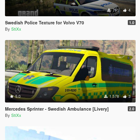
791
4
Swedish Police Texture for Volvo V70
1.0
By
StiXx
5.0
1,578
3
Mercedes Sprinter - Swedish Ambulance [Livery]
2.0
By
StiXx