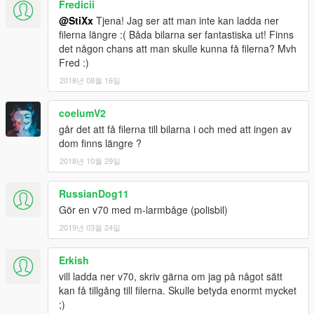
Fredicii
It will show you import options, be sure "Automatically generate
@StiXx
Tjena! Jag ser att man inte kan ladda ner
MipMap levels" is ticked in. Then click "Ok".
filerna längre :( Båda bilarna ser fantastiska ut! Finns
3. Don't close the ytd. file just yet! When you've imported the
det någon chans att man skulle kunna få filerna? Mvh
texture, click "Save" otherwise no changes will be made.
Fred :)
2018년 08월 16일
coelumV2
går det att få filerna till bilarna i och med att ingen av
dom finns längre ?
2018년 10월 29일
RussianDog11
Gör en v70 med m-larmbåge (polisbil)
2019년 03월 24일
Erkish
vill ladda ner v70, skriv gärna om jag på något sätt
kan få tillgång till filerna. Skulle betyda enormt mycket
;)