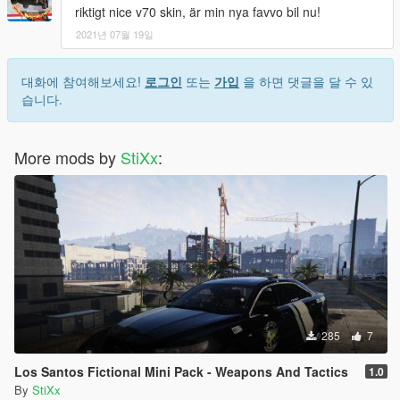
riktigt nice v70 skin, är min nya favvo bil nu!
2021년 07월 19일
대화에 참여해보세요!
로그인
또는
가입
을 하면 댓글을 달 수 있
습니다.
More mods by
StiXx
:
285
7
Los Santos Fictional Mini Pack - Weapons And Tactics
1.0
By
StiXx