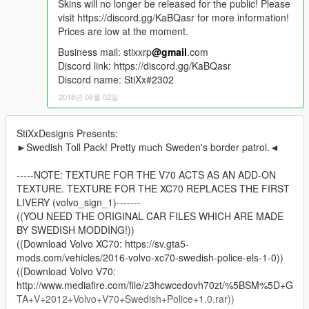
Skins will no longer be released for the public! Please
visit https://discord.gg/KaBQasr for more information!
Prices are low at the moment.
Business mail: stixxrp
@gmail
.com
Discord link: https://discord.gg/KaBQasr
Discord name: StiXx#2302
2018년 08월 02일
StiXxDesigns Presents:
►Swedish Toll Pack! Pretty much Sweden's border patrol.◄
-----NOTE: TEXTURE FOR THE V70 ACTS AS AN ADD-ON
TEXTURE. TEXTURE FOR THE XC70 REPLACES THE FIRST
LIVERY (volvo_sign_1)-------
((YOU NEED THE ORIGINAL CAR FILES WHICH ARE MADE
BY SWEDISH MODDING!))
((Download Volvo XC70: https://sv.gta5-
mods.com/vehicles/2016-volvo-xc70-swedish-police-els-1-0))
((Download Volvo V70:
http://www.mediafire.com/file/z3hcwcedovh70zt/%5BSM%5D+G
TA+V+2012+Volvo+V70+Swedish+Police+1.0.rar))