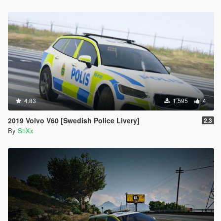
4.83
1,595
4
2019 Volvo V60 [Swedish Police Livery]
2.3
By
StiXx