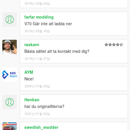
2019년 03월 24일
farfar modding
V70 Går inte att ladda ner
2019년 05월 16일
raskarn
Bästa sättet att ta kontakt med dig?
2019년 11월 27일
AYM
Nice!
2020년 07월 06일
Henkan
har du originalfilerna?
2021년 01월 02일
swedish_modder