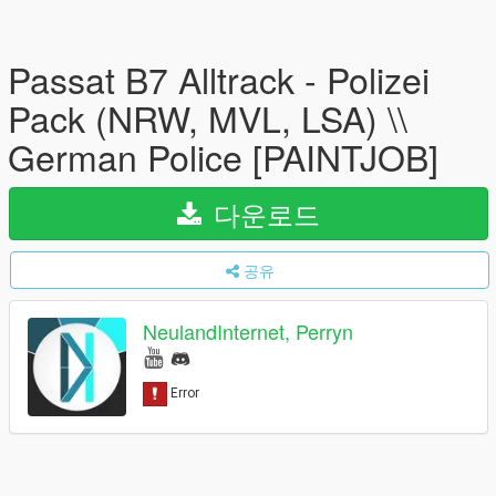
Passat B7 Alltrack - Polizei
Pack (NRW, MVL, LSA) \\
German Police [PAINTJOB]
다운로드
공유
NeulandInternet, Perryn