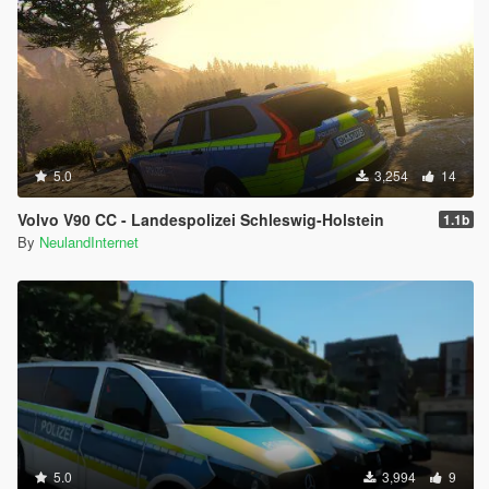
5.0
3,254
14
Volvo V90 CC - Landespolizei Schleswig-Holstein
1.1b
By
NeulandInternet
5.0
3,994
9