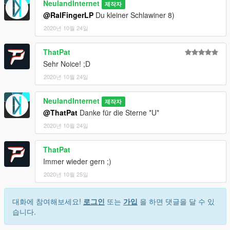
NeulandInternet
Swedish Police wide angle mirror on the passenger side
제작자
Standby W1 Lightbar
@RalFingerLP
Du kleiner Schlawiner 8)
Standby L88 Circle leds
2020년 10월 24일
Abicon Cabinet in the trunk
Standby Carat
ThatPat
Standby H1 Button
Sehr Noice! ;D
Standby Grill Siren
Grill high beam lights
2020년 10월 24일
Installation -> Readme/Anleitung
NeulandInternet
제작자
Danke fürs Runterladen!
@ThatPat
Danke für die Sterne *U*
2020년 10월 24일
From TTC with love
Neuland
ThatPat
Immer wieder gern ;)
2020년 10월 25일
대화에 참여해보세요!
로그인
또는
가입
을 하면 댓글을 달 수 있
습니다.