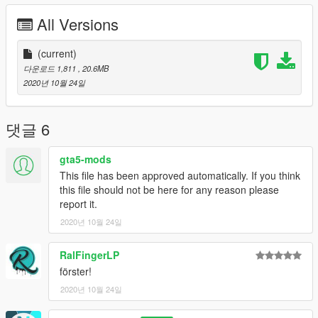
An Halloween irrt so manche Horrorgestalt rum, aber meistens
All Versions
handelt es sich nur um Promis, die durch plastische Chirurgie
so dermaßen billig aussehen, dass selbst die Plastik-
Verkleidung des Rocker-Panels beim Passat wie Versailler
(current)
Blattgold anmutet.
다운로드 1,811
, 20.6MB
2020년 10월 24일
Ich habe einen Traum, dass eines Tages nicht mehr die Likes
und Kommentare auf Instagramm gar unseren Wert als
Mensch bestimmen werden, sondern nur noch die Menge von
댓글 6
Sanifair-Bons in eines Jedermanns Passat!
gta5-mods
Ich habe einen Traum, dass eines Tages der Passat Alltrack
This file has been approved automatically. If you think
auch den letzten Winkel unserer Republik von einem Ort des
this file should not be here for any reason please
Unrechts, in einen Ort der Freiheit und des Friedens wandelt!
report it.
2020년 10월 24일
Versions Included: MVL = Mecklenburg-Vorpommern, NRW =
Nordrhein-Westfalen, LSA = Sachsen-Anhalt
RalFingerLP
The police equipment is modeled and textured by Perryn, and
förster!
consists of the following:
2020년 10월 24일
Standby L52C
Standby L52C Windshield Mount