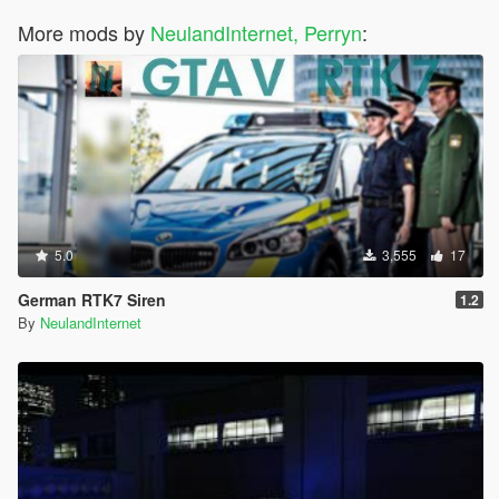
More mods by
NeulandInternet, Perryn
:
5.0
3,555
17
German RTK7 Siren
1.2
By
NeulandInternet