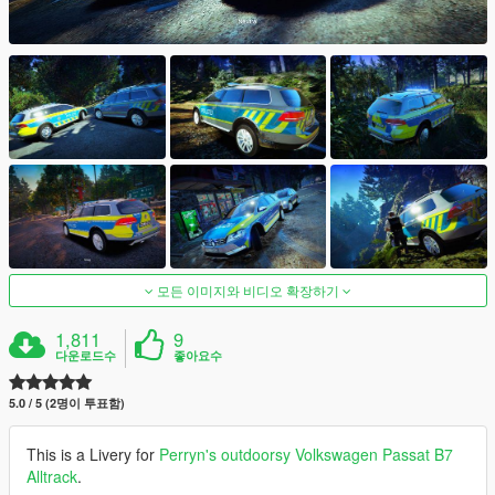
모든 이미지와 비디오 확장하기
1,811
9
다운로드수
좋아요수
5.0 / 5 (2명이 투표함)
This is a Livery for
Perryn's outdoorsy Volkswagen Passat B7
Alltrack
.