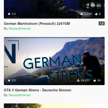
5.0
1,399
8
German Martinshorn (Pressluft) 2297GM
1.0
By
NeulandInternet
5.0
64,631
66
GTA V German Sirens - Deutsche Sirenen
By
NeulandInternet