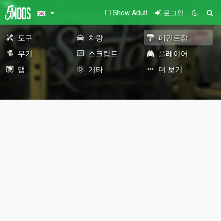
Show Adult
로그인
도구
차량
페인트잡
무기
스크립트
플레이어
맵
기타
더 보기