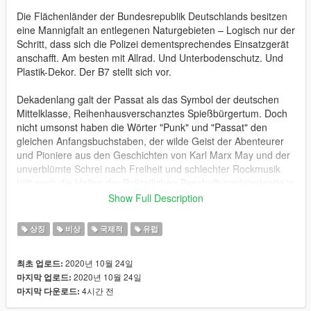
Die Flächenländer der Bundesrepublik Deutschlands besitzen
eine Mannigfalt an entlegenen Naturgebieten – Logisch nur der
Schritt, dass sich die Polizei dementsprechendes Einsatzgerät
anschafft. Am besten mit Allrad. Und Unterbodenschutz. Und
Plastik-Dekor. Der B7 stellt sich vor.
Dekadenlang galt der Passat als das Symbol der deutschen
Mittelklasse, Reihenhausverschanztes Spießbürgertum. Doch
nicht umsonst haben die Wörter "Punk" und "Passat" den
gleichen Anfangsbuchstaben, der wilde Geist der Abenteurer
und Pioniere aus den Geschichten von Karl Marx May und der
unverblümte Schrei nach Freiheit und schlechter Rockmusik
füllt auch die Hallen der Polizeilichen-Beschaffungsbürokratie in
ausgefallenen Dirty Notes.
Show Full Description
Bald ist die Nacht von Halloween - dem Feiertag, der dem 500.
상징
비상
국제적
유럽
Jahrestag des schwarzen Bürgerrechtlers Martin Luther
gedenkt und an den Erfinder des Buchdrucks aus der gleichen
2020년 10월 24일
최초 업로드:
Epoche Karl-Theodor zu Guttenberg erinnert. Wunderbar
2020년 10월 24일
마지막 업로드:
passend! Denn die Schwarzen machen im Bundestag
4시간 전
마지막 다운로드:
heutzutage einen großen Teil aus.