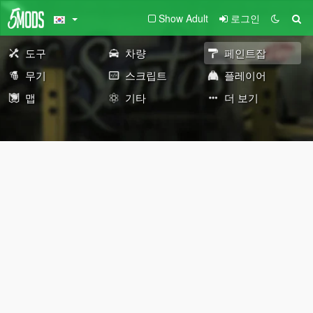
Show Adult
로그인
도구
차량
페인트잡
무기
스크립트
플레이어
맵
기타
더 보기