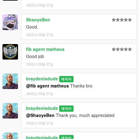
2022년 09월 27일
ShaoyeBen
Good.
2022년 09월 27일
fib agent matheus
Good job
2022년 09월 27일
braydenisdude
제작자
@fib agent matheus
Thanks bro
2022년 09월 27일
braydenisdude
제작자
@ShaoyeBen
Thank you, much appreciated
2022년 09월 27일
braydenisdude
제작자