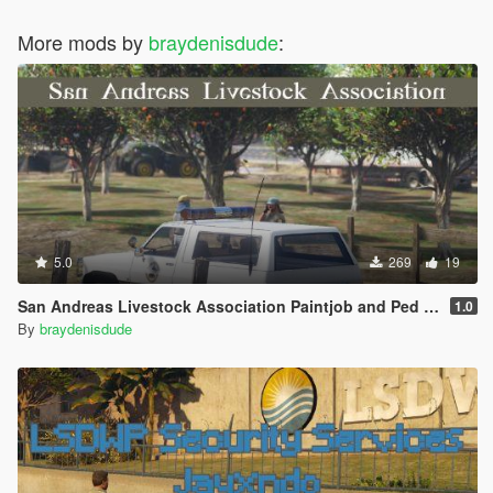
More mods by
braydenisdude
:
5.0
269
19
San Andreas Livestock Association Paintjob and Ped Textures
1.0
By
braydenisdude