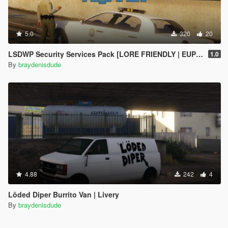
5.0
320
20
LSDWP Security Services Pack [LORE FRIENDLY | EUP | LIVERY]
1.0
By
braydenisdude
4.88
242
4
Löded Diper Burrito Van | Livery
By
braydenisdude