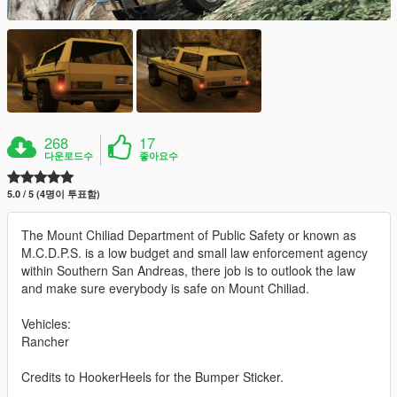
268
17
다운로드수
좋아요수
5.0 / 5 (4명이 투표함)
The Mount Chiliad Department of Public Safety or known as
M.C.D.P.S. is a low budget and small law enforcement agency
within Southern San Andreas, there job is to outlook the law
and make sure everybody is safe on Mount Chiliad.
Vehicles:
Rancher
Credits to HookerHeels for the Bumper Sticker.