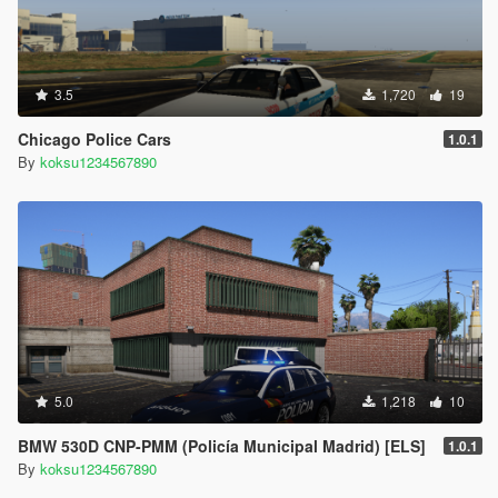
3.5
1,720
19
Chicago Police Cars
1.0.1
By
koksu1234567890
5.0
1,218
10
BMW 530D CNP-PMM (Policía Municipal Madrid) [ELS]
1.0.1
By
koksu1234567890