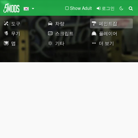
Show Adult
로그인
도구
차량
페인트잡
무기
스크립트
플레이어
맵
기타
더 보기