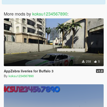
More mods by
koksu1234567890
:
258
5
AppZebra liveries for Buffalo 3
v1.0
By
koksu1234567890