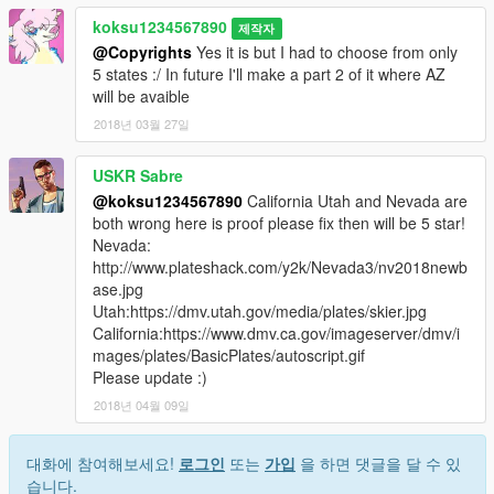
koksu1234567890
제작자
@Copyrights
Yes it is but I had to choose from only
5 states :/ In future I'll make a part 2 of it where AZ
will be avaible
2018년 03월 27일
USKR Sabre
@koksu1234567890
California Utah and Nevada are
both wrong here is proof please fix then will be 5 star!
Nevada:
http://www.plateshack.com/y2k/Nevada3/nv2018newb
ase.jpg
Utah:https://dmv.utah.gov/media/plates/skier.jpg
California:https://www.dmv.ca.gov/imageserver/dmv/i
mages/plates/BasicPlates/autoscript.gif
Please update :)
2018년 04월 09일
대화에 참여해보세요!
로그인
또는
가입
을 하면 댓글을 달 수 있
습니다.