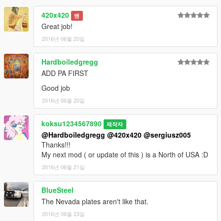
420x420
밴
Great job!
2016년 06월 20일
Hardboiledgregg
ADD PA FIRST
Good job
2016년 06월 20일
koksu1234567890
제작자
@Hardboiledgregg
@420x420
@sergiusz005
Thanks!!!
My next mod ( or update of this ) is a North of USA :D
2016년 06월 21일
BlueSteel
The Nevada plates aren't like that.
2016년 06월 23일