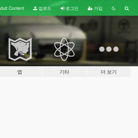
dult
Content
업로드
로그인
가입
맵
기타
더 보기