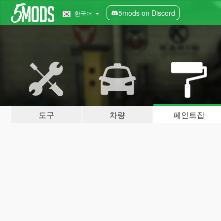
5mods on Discord
한국어
도구
차량
페인트잡