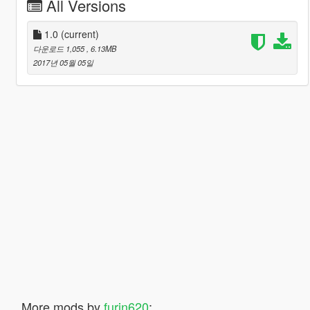
All Versions
1.0
(current)
다운로드 1,055
, 6.13MB
2017년 05월 05일
More mods by
furin620
: