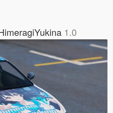
 HimeragiYukina
1.0