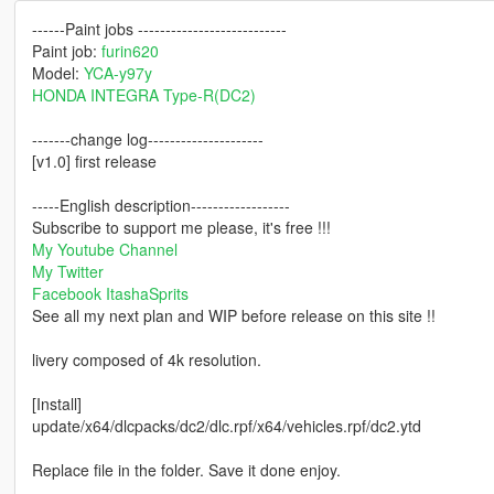
------Paint jobs ---------------------------
Paint job:
furin620
Model:
YCA-y97y
HONDA INTEGRA Type-R(DC2)
-------change log---------------------
[v1.0] first release
-----English description------------------
Subscribe to support me please, it's free !!!
My Youtube Channel
My Twitter
Facebook ItashaSprits
See all my next plan and WIP before release on this site !!
livery composed of 4k resolution.
[Install]
update/x64/dlcpacks/dc2/dlc.rpf/x64/vehicles.rpf/dc2.ytd
Replace file in the folder. Save it done enjoy.