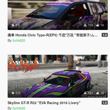
5.0
724
18
痛車 Honda Civic Type-R(EP3) 千恋*万花 "常陸茉子/ムラサメ"仕様
1.0
By
furin620
5.0
521
18
Skyline GT-R R32 "EVA Racing 2016 Livery"
1.0
By
furin620