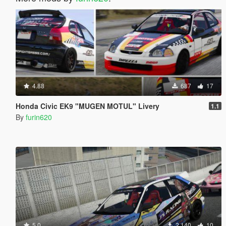
4.88
687
17
Honda Civic EK9 "MUGEN MOTUL" Livery
1.1
By
furin620
5.0
2,140
10