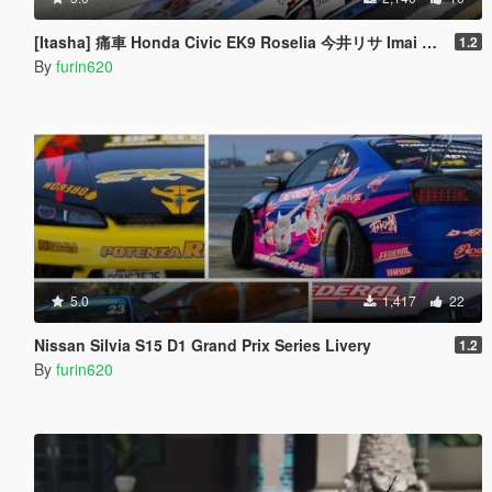
[Itasha] 痛車 Honda Civic EK9 Roselia 今井リサ Imai Lisa BanG Dream
1.2
By
furin620
5.0
1,417
22
Nissan Silvia S15 D1 Grand Prix Series Livery
1.2
By
furin620