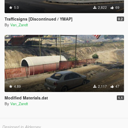
5.0
2,822
69
Trafficsigns [Discontinued / YMAP]
0.2
By
Van_Zandt
4.89
2,117
47
Modified Materials.dat
1.1
By
Van_Zandt
Designed in Alderney