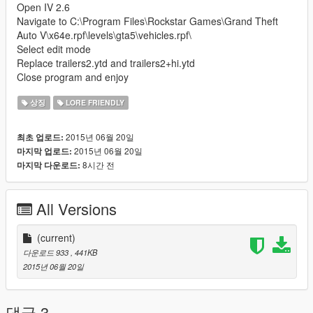
Open IV 2.6
Navigate to C:\Program Files\Rockstar Games\Grand Theft
Auto V\x64e.rpf\levels\gta5\vehicles.rpf\
Select edit mode
Replace trailers2.ytd and trailers2+hi.ytd
Close program and enjoy
상징
LORE FRIENDLY
2015년 06월 20일
최초 업로드:
2015년 06월 20일
마지막 업로드:
8시간 전
마지막 다운로드:
All Versions
(current)
다운로드 933
, 441KB
2015년 06월 20일
댓글 3