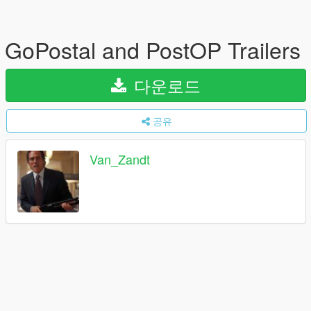
GoPostal and PostOP Trailers
다운로드
공유
Van_Zandt