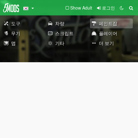
Show Adult
로그인
도구
차량
페인트잡
무기
스크립트
플레이어
맵
기타
더 보기