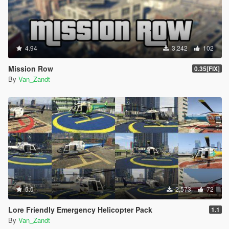
4.94
3,242
102
Mission Row
0.35[FIX]
By
Van_Zandt
5.0
2,573
72
Lore Friendly Emergency Helicopter Pack
1.1
By
Van_Zandt