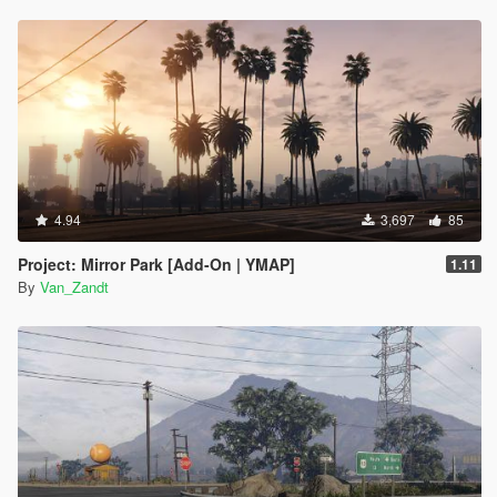
4.94
3,697
85
Project: Mirror Park [Add-On | YMAP]
1.11
By
Van_Zandt