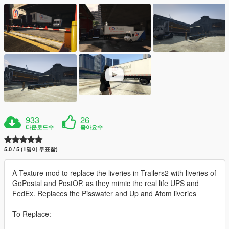
933
26
다운로드수
좋아요수
5.0 / 5 (1명이 투표함)
A Texture mod to replace the liveries in Trailers2 with liveries of
GoPostal and PostOP, as they mimic the real life UPS and
FedEx. Replaces the Pisswater and Up and Atom liveries
To Replace: