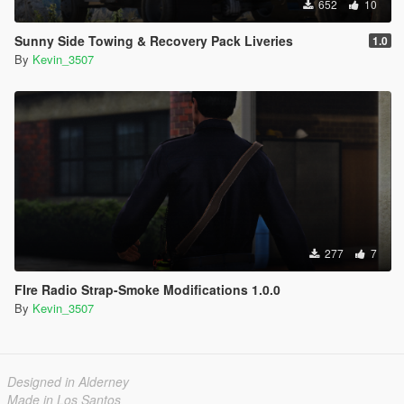
652
10
Sunny Side Towing & Recovery Pack Liveries
1.0
By
Kevin_3507
277
7
FIre Radio Strap-Smoke Modifications 1.0.0
By
Kevin_3507
Designed in Alderney
Made in Los Santos