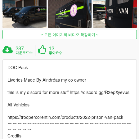
모든 이미지와 비디오 확장하기
287
12
다운로드수
좋아요수
DOC Pack
Liveries Made By Aindréas my co owner
this is my discord for more stuff https://discord.gg/R2epXyevus
All Vehicles
https://troopercorentin.com/products/2022-prison-van-pack
~~~~~~~~~~~~~~~~~~~~~~~~~~~~~~~~~~~~~~~~~~~~~~~~~~
~~~~~~~~~~
Credits