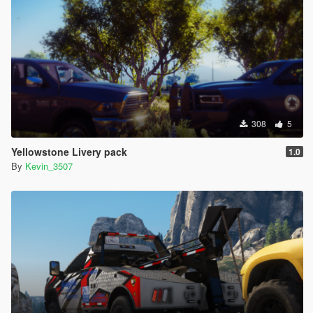
308
5
Yellowstone Livery pack
1.0
By
Kevin_3507