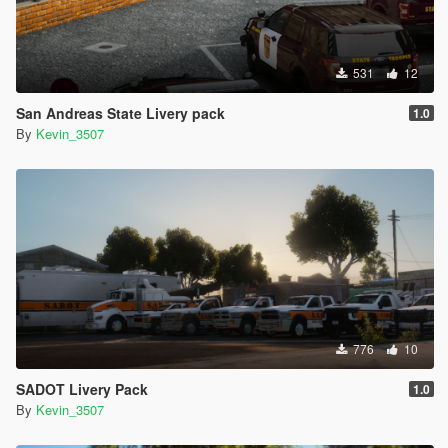
531
12
San Andreas State Livery pack
1.0
By
Kevin_3507
776
10
SADOT Livery Pack
1.0
By
Kevin_3507