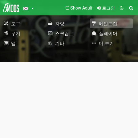
Show Adult
로그인
도구
차량
페인트잡
무기
스크립트
플레이어
맵
기타
더 보기