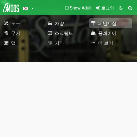
Show Adult
로그인
도구
차량
페인트잡
무기
스크립트
플레이어
맵
기타
더 보기