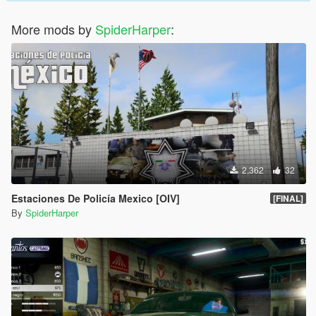
More mods by
SpiderHarper
:
2,362
32
Estaciones De Policía Mexico [OIV]
[FINAL]
By
SpiderHarper