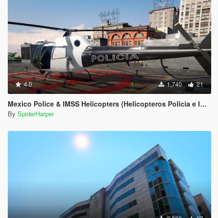
4.0
1,740
21
Mexico Police & IMSS Helicopters (Helicopteros Policia e IMSS México)
By
SpiderHarper