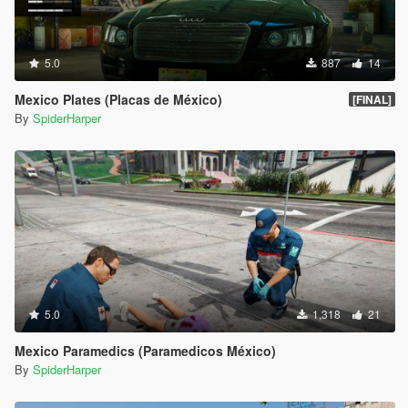
5.0
887
14
Mexico Plates (Placas de México)
[FINAL]
By
SpiderHarper
5.0
1,318
21
Mexico Paramedics (Paramedicos México)
By
SpiderHarper