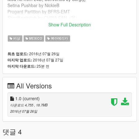
Setina Pushbar by NickieB
Progard Partition by BFRS-EMT
Sheriff paintjob by CHINA FAN（我）
FS Vector lightbar by Lt.Caine/F5544
Show Full Description
Code3 Defender by Kygo, converted & texture edits by
MartinCT
비상
MEXICO
북아메리카
2016년 07월 26일
최초 업로드:
2016년 07월 27일
마지막 업로드:
25분 전
마지막 다운로드:
All Versions
1.0
(current)
다운로드 4,755
, 18.7MB
2016년 07월 26일
댓글 4