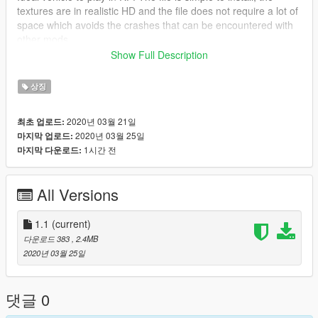
textures are in realistic HD and the file does not require a lot of
space which avoids the crashes that can be encountered with
other mods
Show Full Description
PROHIBITED TO COPY THIS SKIN
상징
2020년 03월 21일
최초 업로드:
2020년 03월 25일
마지막 업로드:
1시간 전
마지막 다운로드:
All Versions
1.1
(current)
다운로드 383
, 2.4MB
2020년 03월 25일
댓글 0