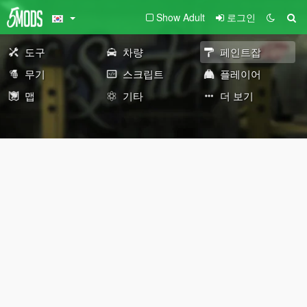
Show Adult
로그인
도구
차량
페인트잡
무기
스크립트
플레이어
맵
기타
더 보기