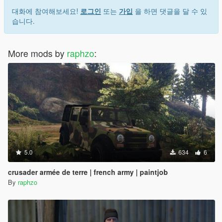
대화에 참여해보세요!
로그인
또는
가입
을 하면 댓글을 달 수 있
습니다.
More mods by
raphzo
:
5.0
634
6
crusader armée de terre | french army | paintjob
By
raphzo