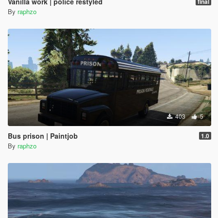
Vanilla work | police restyled
final
By
raphzo
403
5
Bus prison | Paintjob
1.0
By
raphzo