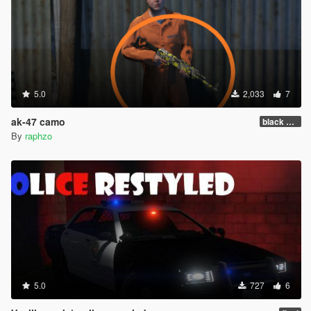
5.0
2,033
7
ak-47 camo
black yellow
By
raphzo
5.0
727
6