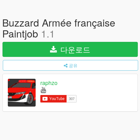
Buzzard Armée française
Paintjob
1.1
다운로드
공유
raphzo