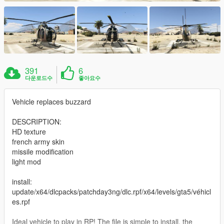
391
6
다운로드수
좋아요수
Vehicle replaces buzzard
DESCRIPTION:
HD texture
french army skin
missile modification
light mod
install:
update/x64/dlcpacks/patchday3ng/dlc.rpf/x64/levels/gta5/véhicl
es.rpf
Ideal vehicle to play in RP! The file is simple to install, the