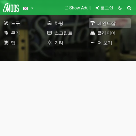
Show Adult
로그인
도구
차량
페인트잡
무기
스크립트
플레이어
맵
기타
더 보기