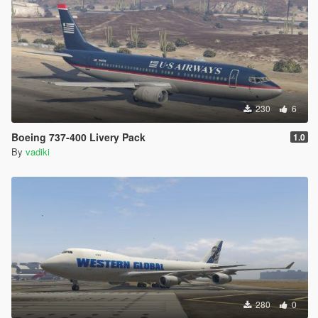
230
6
Boeing 737-400 Livery Pack
1.0
By
vadiki
280
0