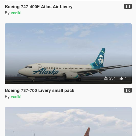
Boeing 747-400F Atlas Air Livery
1.1
By
vadiki
234
1
Boeing 737-700 Livery small pack
1.0
By
vadiki