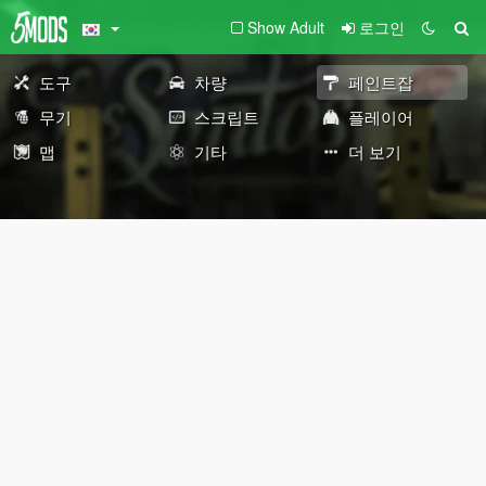
Show Adult
로그인
도구
차량
페인트잡
무기
스크립트
플레이어
맵
기타
더 보기