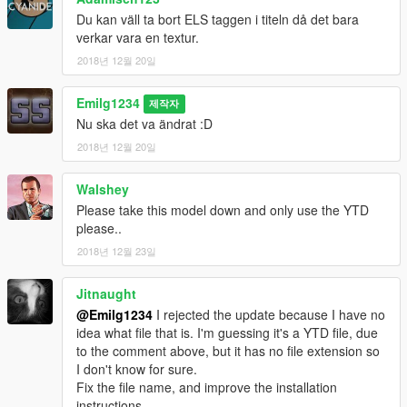
Du kan väll ta bort ELS taggen i titeln då det bara
verkar vara en textur.
2018년 12월 20일
Emilg1234
제작자
Nu ska det va ändrat :D
2018년 12월 20일
Walshey
Please take this model down and only use the YTD
please..
2018년 12월 23일
Jitnaught
@Emilg1234
I rejected the update because I have no
idea what file that is. I'm guessing it's a YTD file, due
to the comment above, but it has no file extension so
I don't know for sure.
Fix the file name, and improve the installation
instructions.