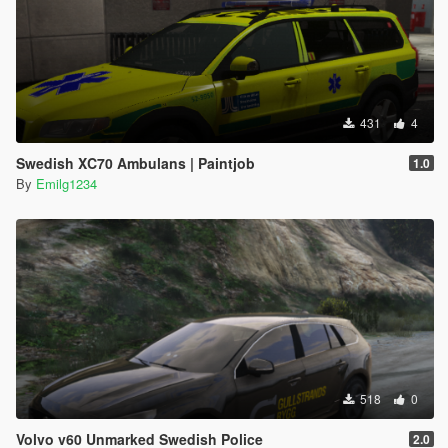
431
4
Swedish XC70 Ambulans | Paintjob
1.0
By
Emilg1234
518
0
Volvo v60 Unmarked Swedish Police
2.0