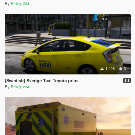
By
Emilg1234
1,408
3
[Swedish] Sverige Taxi Toyota prius
1.1
By
Emilg1234