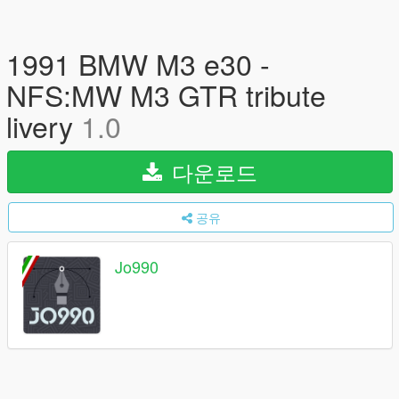
1991 BMW M3 e30 -
NFS:MW M3 GTR tribute
livery
1.0
다운로드
공유
Jo990