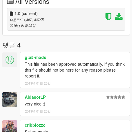
All Versions
1.0
(current)
다운로드 1,307
, 837KB
2019년 01월 25일
댓글 4
gta5-mods
This file has been approved automatically. If you think
this file should not be here for any reason please
report it.
2019년 01월 25일
AldasorLP
very nice :)
2019년 01월 25일
cribbiozzo
Sei un genio