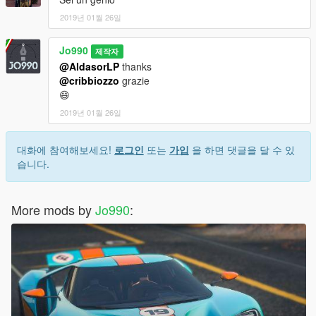
2019년 01월 26일
Jo990
제작자
@AldasorLP
thanks
@cribbiozzo
grazie
😄
2019년 01월 26일
대화에 참여해보세요!
로그인
또는
가입
을 하면 댓글을 달 수 있
습니다.
More mods by
Jo990
: