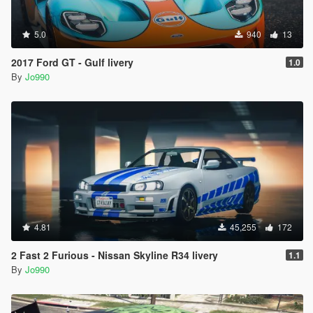
5.0
940
13
2017 Ford GT - Gulf livery
1.0
By
Jo990
4.81
45,255
172
2 Fast 2 Furious - Nissan Skyline R34 livery
1.1
By
Jo990