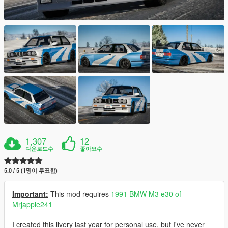
1,307
12
다운로드수
좋아요수
5.0 / 5 (1명이 투표함)
Important:
This mod requires
1991 BMW M3 e30 of
Mrjappie241
I created this livery last year for personal use, but I've never