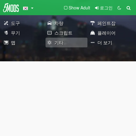
Show Adult
로그인
도구
차량
페인트잡
무기
스크립트
플레이어
맵
기타
더 보기