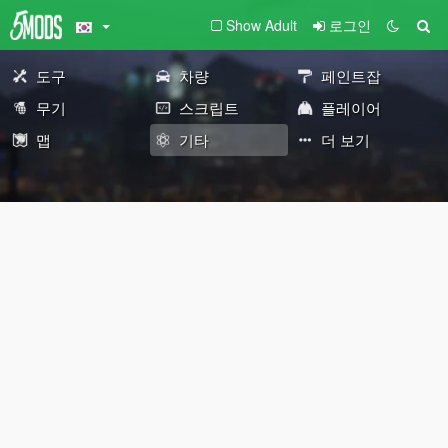
Show Adult
로그인
도구
차량
페인트잡
무기
스크립트
플레이어
맵
기타
더 보기