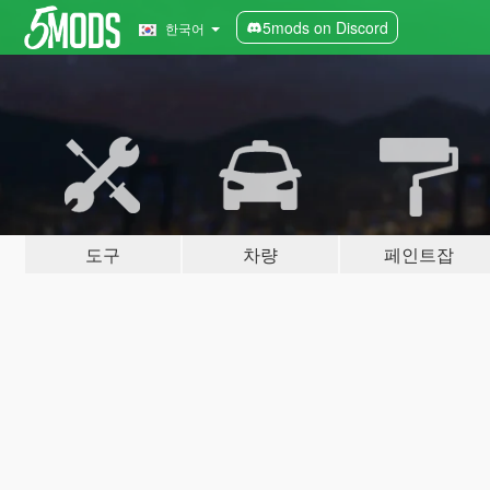
5mods on Discord
한국어
도구
차량
페인트잡