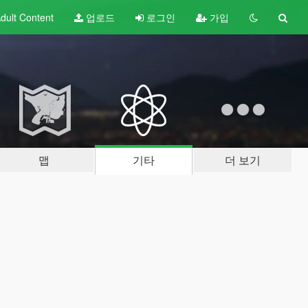
dult
Content
업로드
로그인
가입
맵
기타
더 보기