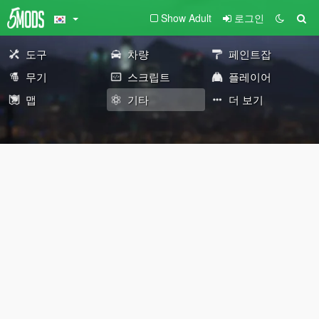
Show Adult
로그인
도구
차량
페인트잡
무기
스크립트
플레이어
맵
기타
더 보기