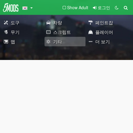
Show Adult
로그인
도구
차량
페인트잡
무기
스크립트
플레이어
맵
기타
더 보기