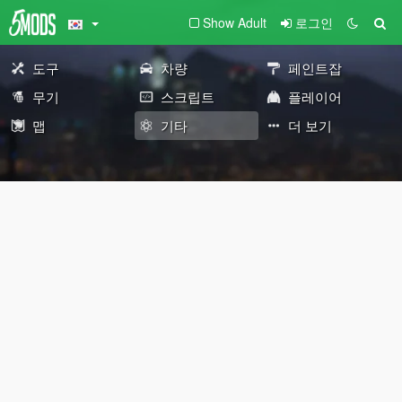
Show Adult
로그인
도구
차량
페인트잡
무기
스크립트
플레이어
맵
기타
더 보기