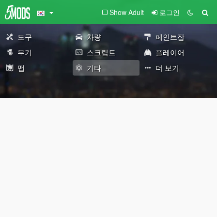
Show Adult
로그인
도구
차량
페인트잡
무기
스크립트
플레이어
맵
기타
더 보기