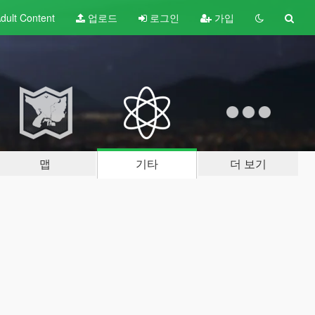
dult
Content
업로드
로그인
가입
맵
기타
더 보기