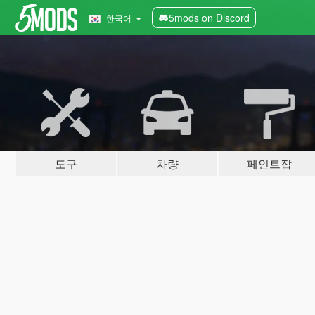
5mods on Discord
한국어
도구
차량
페인트잡