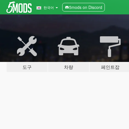
5mods on Discord
한국어
도구
차량
페인트잡