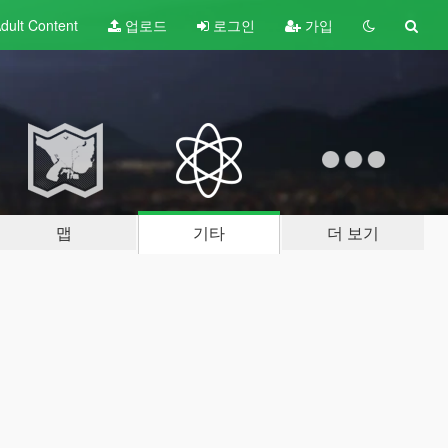
dult
Content
업로드
로그인
가입
맵
기타
더 보기