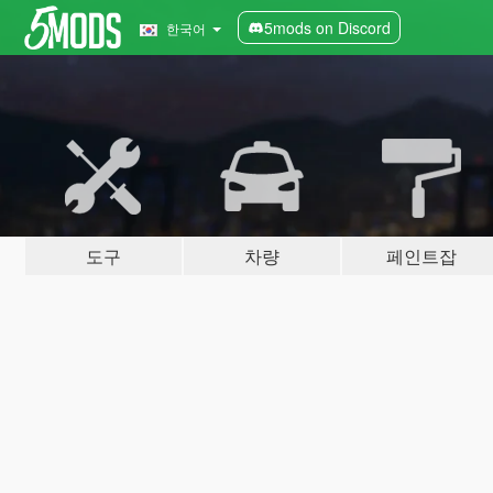
5mods on Discord
한국어
도구
차량
페인트잡