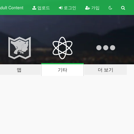
dult
Content
업로드
로그인
가입
맵
기타
더 보기