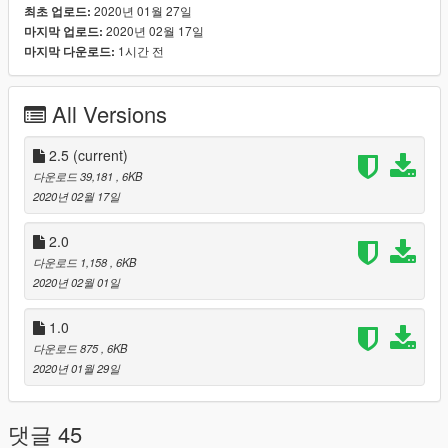
2020년 01월 27일
최초 업로드:
2020년 02월 17일
마지막 업로드:
4. Lauch the game and open the ReShade menu by pressing
1시간 전
마지막 다운로드:
[HOME] KEY at your keyboard.
5. Choose " PureGraphicsV2.5.ini " in Reshade menu and click
All Versions
ok.
6. Enjoy your game.
2.5
(current)
다운로드 39,181
, 6KB
PERFORMANCE HIT ABOUT 2- 5 FPS /// Brightness ingame
2020년 02월 17일
set to 50% /// Don't use timecyclemods.asi and
timecyclemods.ini from NaturalVision Remastered or the visual
2.0
will be not same.
다운로드 1,158
, 6KB
--------------------------------------------------------------------------------
2020년 02월 01일
------------------------
Recommended Mods :
1.0
- https://www.gta5-mods.com/maps/beta-vegetation-props-add-
다운로드 875
, 6KB
on
2020년 01월 29일
- https://www.gta5-mods.com/misc/real-posters-graffiti-and-
tags-for-la
- https://www.gta5-mods.com/misc/l-a-revo
댓글 45
- https://www.gta5-mods.com/maps/real-freeway-signs