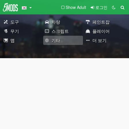
Show Adult
로그인
도구
차량
페인트잡
무기
스크립트
플레이어
맵
기타
더 보기