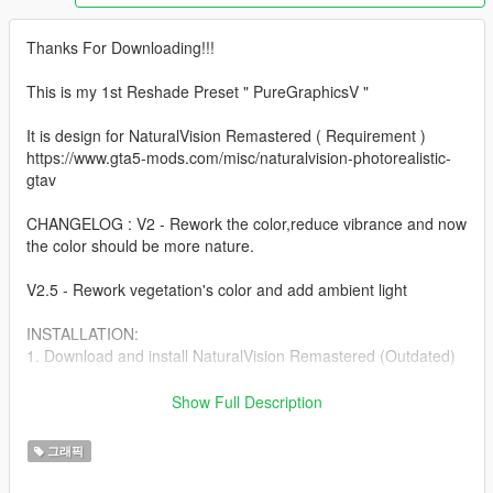
Thanks For Downloading!!!
This is my 1st Reshade Preset " PureGraphicsV "
It is design for NaturalVision Remastered ( Requirement )
https://www.gta5-mods.com/misc/naturalvision-photorealistic-
gtav
CHANGELOG : V2 - Rework the color,reduce vibrance and now
the color should be more nature.
V2.5 - Rework vegetation's color and add ambient light
INSTALLATION:
1. Download and install NaturalVision Remastered (Outdated)
2. Download Reshade from https://reshade.me/ , select the
Show Full Description
GTA5.exe then
choose Direct3D 10/11/12 and select all the effect and click ok.
그래픽
3. Place " PureGraphicsV2.5.ini " in your GTA5 main folder