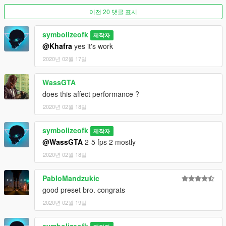
이전 20 댓글 표시
--------------------------------------------------------------------------------
--------------------
Optional Step : Using with NaturalVision Remastered ENB (It
symbolizeofk
제작자
came together with NVR)
@Khafra
yes it's work
To make my Reshade and NVR's ENB work together
2020년 02월 17일
Open enblocal.ini and change it same as below
WassGTA
[PROXY]
does this affect performance ?
EnableProxyLibrary=true
InitProxyFunctions=false
2020년 02월 18일
ProxyLibrary=d3d11.dll
symbolizeofk
제작자
--------------------------------------------------------------------------------
@WassGTA
2-5 fps 2 mostly
------------------------
2020년 02월 18일
Preset created by SymbolizeOfK
PabloMandzukic
good preset bro. congrats
2020년 02월 19일