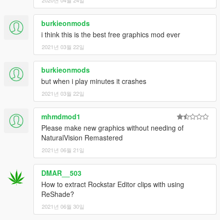
2020년 04월 24일
burkieonmods
i think this is the best free graphics mod ever
2021년 03월 22일
burkieonmods
but when i play minutes it crashes
2021년 03월 22일
mhmdmod1
Please make new graphics without needing of
NaturalVision Remastered
2021년 06월 21일
DMAR__503
How to extract Rockstar Editor clips with using
ReShade?
2021년 06월 30일