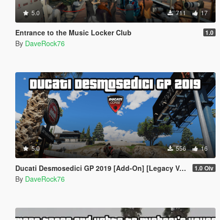
5.0
711
17
Entrance to the Music Locker Club
1.0
By
DaveRock76
5.0
556
16
Ducati Desmosedici GP 2019 [Add-On] [Legacy Version]
1.0 Oiv
By
DaveRock76