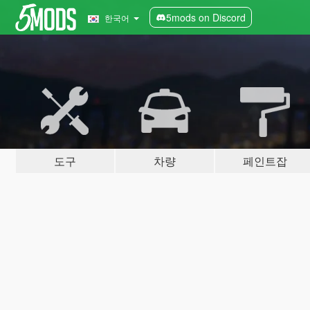
5mods on Discord
한국어
도구
차량
페인트잡