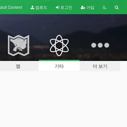
dult
Content
업로드
로그인
가입
맵
기타
더 보기