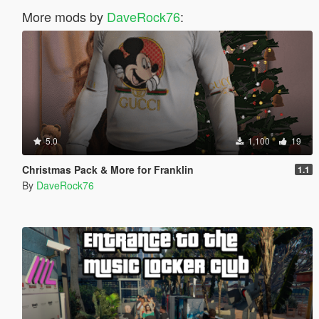
More mods by
DaveRock76
:
5.0
1,100
19
Christmas Pack & More for Franklin
1.1
By
DaveRock76