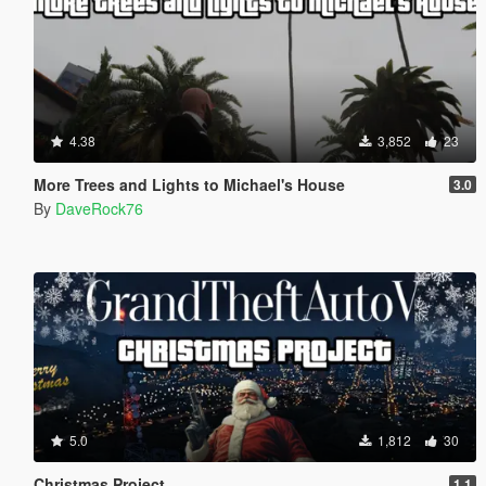
4.38
3,852
23
More Trees and Lights to Michael's House
3.0
By
DaveRock76
5.0
1,812
30
Christmas Project
1.1