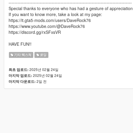
-----------------------------------------------------------------------------------
Special thanks to everyone who has had a gesture of appreciatio
If you want to know more, take a look at my page:
https://it.gta5-mods.com/users/DaveRock76
https://www.youtube.com/@DaveRock76
https://discord.gg/rxSFxsVR
HAVE FUN!!
기타 텍스쳐
로딩
2025년 02월 24일
최초 업로드:
2025년 02월 24일
마지막 업로드:
2일 전
마지막 다운로드: