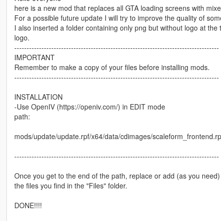
here is a new mod that replaces all GTA loading screens with mix
For a possible future update I will try to improve the quality of so
I also inserted a folder containing only png but without logo at th
logo.
-----------------------------------------------------------------------------------
IMPORTANT
Remember to make a copy of your files before installing mods.
-----------------------------------------------------------------------------------
INSTALLATION
-Use OpenIV (https://openiv.com/) in EDIT mode
path:
mods/update/update.rpf/x64/data/cdimages/scaleform_frontend.rp
-----------------------------------------------------------------------------------
Once you get to the end of the path, replace or add (as you need)
the files you find in the "Files" folder.
DONE!!!!