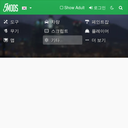
Show Adult
로그인
도구
차량
페인트잡
무기
스크립트
플레이어
맵
기타
더 보기