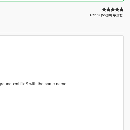
4.77 / 5 (55명이 투표함)
round.xml fileS with the same name