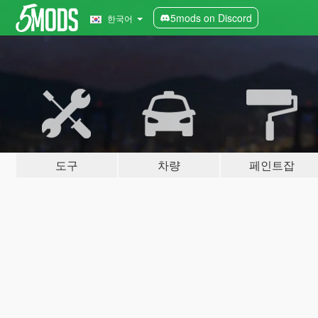
5mods on Discord
한국어
도구
차량
페인트잡