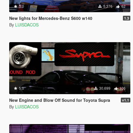
5.0
5,376
62
New lights for Mercedes-Benz S600 w140
1.3
By
LUISDACOS
5.0
30,699
106
New Engine and Blow Off Sound for Toyota Supra
v1.1
By
LUISDACOS