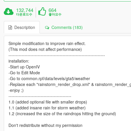
132,744
664
다운로드수
좋아요수
Description
Comments (183)
Simple modification to improve rain effect.
(This mod does not affect performance)
------------------------------------------------------------------
installation:
-Start up OpenIV
-Go to Edit Mode
-Go to common.rpf/data/levels/gta5/weather
-Replace each "rainstorm_render_drop.xml" & rainstorm_render_g
-enjoy ;)
-------------------------------------------
1.0 (added optional file with smaller drops)
1.1 (added insane rain for storm weather)
1.2 (increased the size of the raindrops hitting the ground)
Don't redistribute without my permission