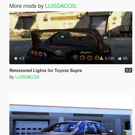
More mods by
LUISDACOS
:
4.5
5,130
85
Retextured Lights for Toyota Supra
1.1
By
LUISDACOS