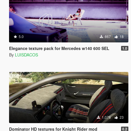
5.0
867
18
Elegance texture pack for Mercedes w140 600 SEL
1.0
By
LUISDACOS
1,078
23
Dominator HD textures for Knight Rider mod
0.2