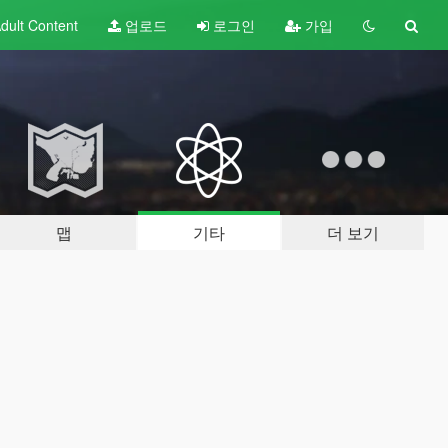
dult
Content
업로드
로그인
가입
맵
기타
더 보기