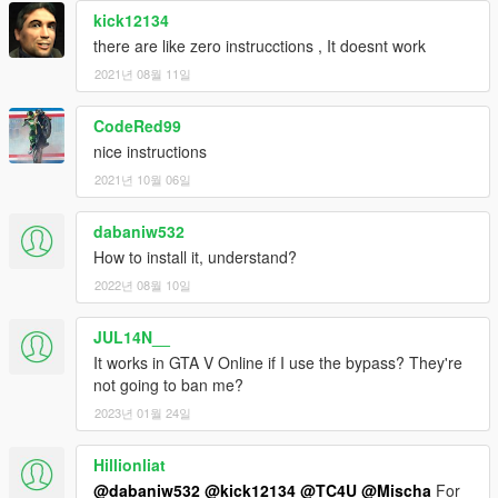
kick12134
there are like zero instrucctions , It doesnt work
2021년 08월 11일
CodeRed99
nice instructions
2021년 10월 06일
dabaniw532
How to install it, understand?
2022년 08월 10일
JUL14N__
It works in GTA V Online if I use the bypass? They're
not going to ban me?
2023년 01월 24일
Hillionliat
@dabaniw532
@kick12134
@TC4U
@Mischa
For