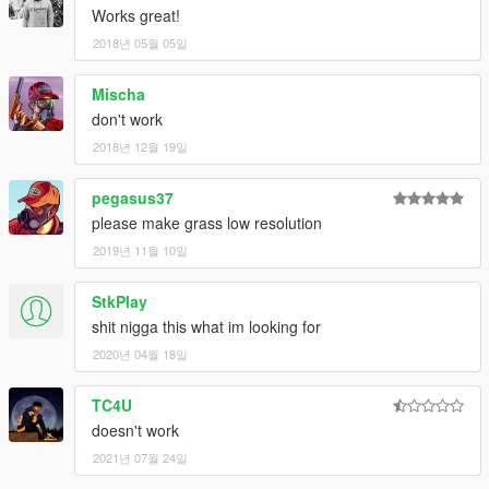
Works great!
2018년 05월 05일
Mischa
don't work
2018년 12월 19일
pegasus37
please make grass low resolution
2019년 11월 10일
StkPlay
shit nigga this what im looking for
2020년 04월 18일
TC4U
doesn't work
2021년 07월 24일