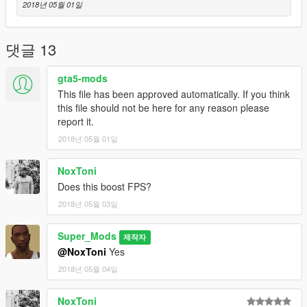
2018년 05월 01일
댓글 13
gta5-mods
This file has been approved automatically. If you think
this file should not be here for any reason please
report it.
2018년 05월 01일
NoxToni
Does this boost FPS?
2018년 05월 03일
Super_Mods
제작자
@NoxToni
Yes
2018년 05월 04일
NoxToni