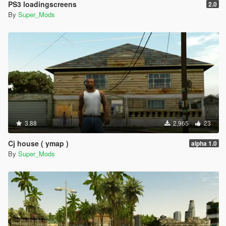
PS3 loadingscreens
2.0
By
Super_Mods
3.88
2,965
23
Cj house ( ymap )
alpha 1.0
By
Super_Mods