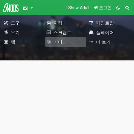
Show Adult
로그인
도구
차량
페인트잡
무기
스크립트
플레이어
맵
기타
더 보기